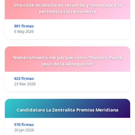
Una calle en Sevilla en recuerdo y homenaje a la
periodista Lucrecia Hevia
901 firmas
6 May 2026
Nombramiento del parque como "Nuestro Padre
Jesús de la Abnegación"
623 firmas
23 Mar 2026
Candidatura La Zentralita Premios Meridiana
570 firmas
20 Jan 2026