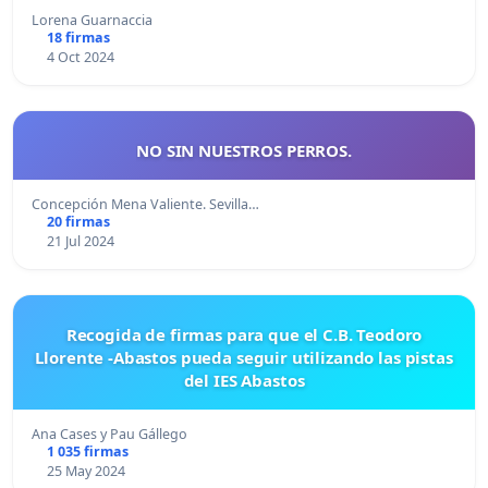
Lorena Guarnaccia
18 firmas
4 Oct 2024
NO SIN NUESTROS PERROS.
Concepción Mena Valiente. Sevilla…
20 firmas
21 Jul 2024
Recogida de firmas para que el C.B. Teodoro
Llorente -Abastos pueda seguir utilizando las pistas
del IES Abastos
Ana Cases y Pau Gállego
1 035 firmas
25 May 2024