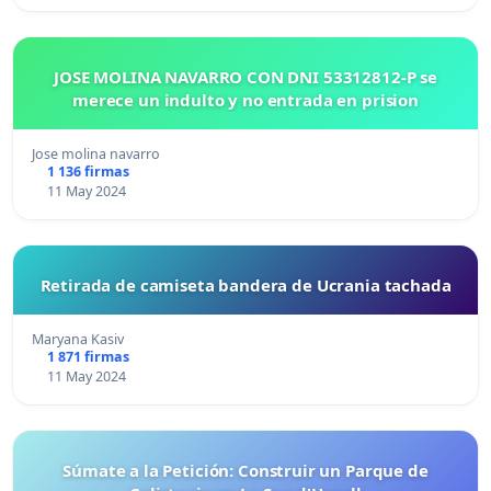
JOSE MOLINA NAVARRO CON DNI 53312812-P se
merece un indulto y no entrada en prision
Jose molina navarro
1 136 firmas
11 May 2024
Retirada de camiseta bandera de Ucrania tachada
Maryana Kasiv
1 871 firmas
11 May 2024
Súmate a la Petición: Construir un Parque de