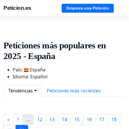
Peticion.es
Empieza una Petición
Peticiones más populares en
2025 - España
País:
España
Idioma: Español
Tendencias
Peticiones más recientes
«
1
...
12
13
14
15
16
17
18