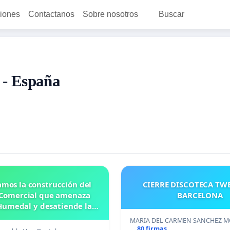
ciones
Contactanos
Sobre nosotros
Buscar
 - España
mos la construcción del
CIERRE DISCOTECA TWE
 Comercial que amenaza
BARCELONA
Humedal y desatiende las
ridades comunitarias.
MARIA DEL CARMEN SANCHEZ 
80 firmas