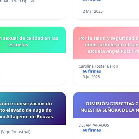
mpablo Van Opstal
2 Mar 2025
 sexual de calidad en las
Por la salud y seguridad 
escuelas
niños: árboles en el cam
escuela Ángel Ruiz i Pa
Castell)
Carolina Foster Baron
66 firmas
5
3 Jul 2025
ción e conservación do
DIMISIÓN DIRECTIVA 
to elevado de auga do
NUESTRA SEÑORA DE LA 
xo Alfageme de Bouzas.
DESAMPARADOS
60 firmas
(Vigo Industrial)