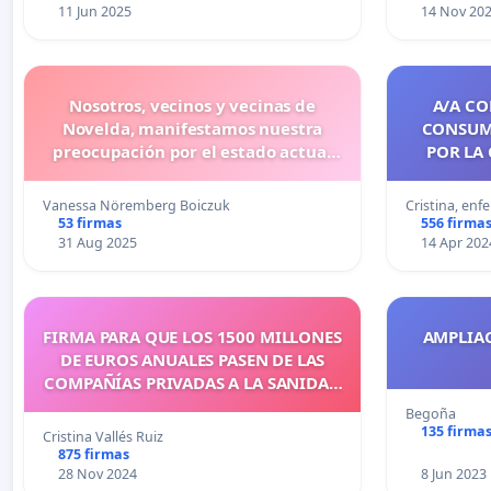
11 Jun 2025
14 Nov 20
Nosotros, vecinos y vecinas de
A/A CO
Novelda, manifestamos nuestra
CONSUMO
preocupación por el estado actual
POR LA
del Parque del Oeste.
ESPECÍFIC
EN LOS 
Vanessa Nöremberg Boiczuk
Cristina, enf
53 firmas
556 firma
31 Aug 2025
14 Apr 202
FIRMA PARA QUE LOS 1500 MILLONES
AMPLIA
DE EUROS ANUALES PASEN DE LAS
COMPAÑÍAS PRIVADAS A LA SANIDAD
PÚBLICA.
Begoña
135 firma
Cristina Vallés Ruiz
875 firmas
28 Nov 2024
8 Jun 2023