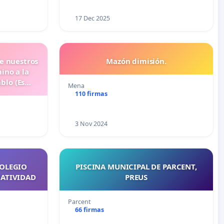
17 Dec 2025
de nuestros
Mazón dimisión.
ino a la
blo (Es
Mena
110 firmas
3 Nov 2024
COLEGIO
PISCINA MUNICIPAL DE PARCENT,
NATIVIDAD
PREUS
Parcent
66 firmas