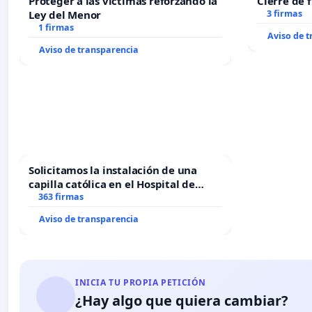
Proteger a las víctimas reforzando la
Cierre de 
Ley del Menor
3 firmas
1 firmas
Aviso de 
Aviso de transparencia
Solicitamos la instalación de una
capilla católica en el Hospital de
Alcañiz
363 firmas
Aviso de transparencia
INICIA TU PROPIA PETICIÓN
¿Hay algo que quiera cambiar?