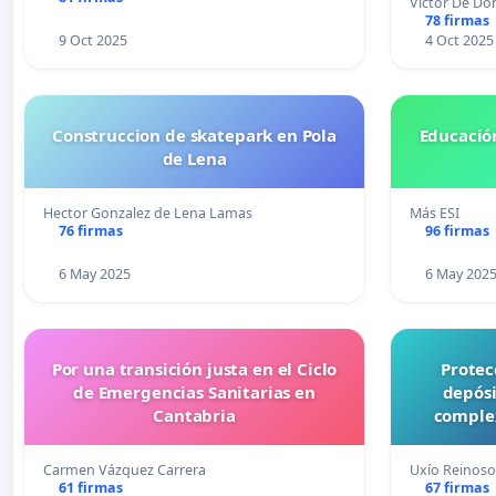
Víctor De Do
78 firmas
9 Oct 2025
4 Oct 2025
Construccion de skatepark en Pola
Educación
de Lena
Hector Gonzalez de Lena Lamas
Más ESI
76 firmas
96 firmas
6 May 2025
6 May 202
Por una transición justa en el Ciclo
Protec
de Emergencias Sanitarias en
depósi
Cantabria
comple
Carmen Vázquez Carrera
Uxío Reinoso 
61 firmas
67 firmas