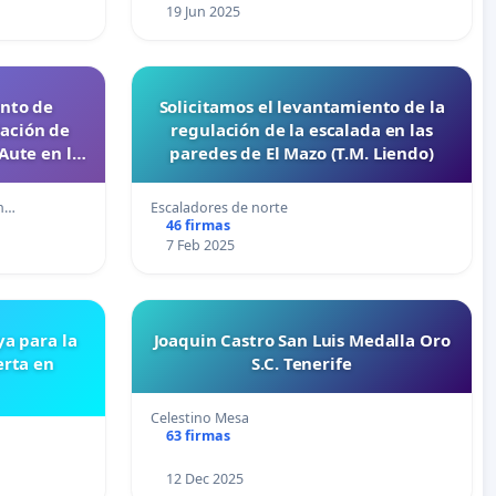
19 Jun 2025
ento de
Solicitamos el levantamiento de la
lación de
regulación de la escalada en las
Aute en la
paredes de El Mazo (T.M. Liendo)
cia.
an…
Escaladores de norte
46 firmas
7 Feb 2025
ya para la
Joaquin Castro San Luis Medalla Oro
erta en
S.C. Tenerife
Celestino Mesa
63 firmas
12 Dec 2025