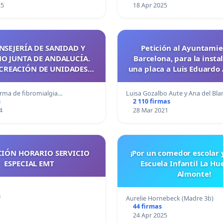
25
18 Apr 2025
NSEJERÍA DE SANIDAD Y
Petición al Ayuntami
 JUNTA DE ANDALUCÍA.
Barcelona, para la insta
 CREACIÓN DE UNIDADES
una placa a Luis Eduardo 
AS DE FIBROMIALGIA Y SFC
Plaça Rovira, en Gra
HOSPITALES PÚBLICOS DE
erma de fibromialgia…
Luisa Gozalbo Aute y Ana del Bl
ANDALUCÍA
s
2 110 firmas
4
28 Mar 2021
CIÓN HORARIO SERVICIO
¡Por un comedor escolar 
ESPECIAL EMT
Escuela Infantil La Hu
Almonte!
s
Aurelie Hornebeck (Madre 3b)
44 firmas
24 Apr 2025