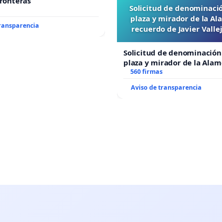
fronteras
Solicitud de denominaci
plaza y mirador de la A
transparencia
recuerdo de Javier Vall
“Mazinger”
Solicitud de denominación
plaza y mirador de la Ala
recuerdo de Javier Vallejo
560 firmas
“Mazinger”
Aviso de transparencia