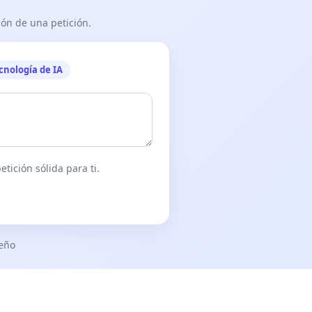
ón de una petición.
cnología de IA
tición sólida para ti.
seño