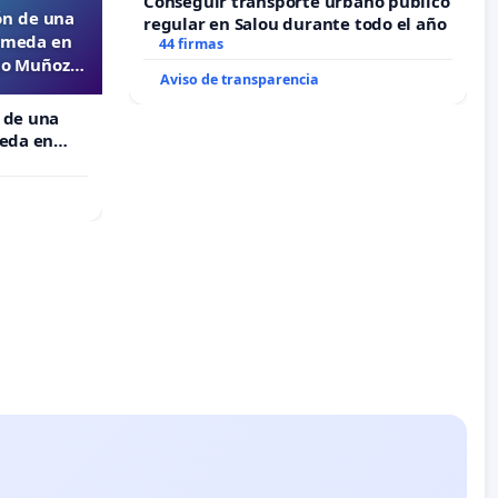
Conseguir transporte urbano público
ón de una
regular en Salou durante todo el año
lameda en
44 firmas
ejo Muñoz
Aviso de transparencia
 de una
meda en
 Muñoz