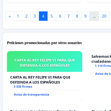
«
1
2
3
4
5
6
7
8
9
...
20
Peticiones promocionadas por otros usuarios
Salvemos 
CARTA AL REY FELIPE VI PARA QUE
ciudadano
DEFIENDA A LOS ESPAÑOLES
1 114 firm
Aviso de 
CARTA AL REY FELIPE VI PARA QUE
DEFIENDA A LOS ESPAÑOLES
3 330 firmas
Aviso de transparencia