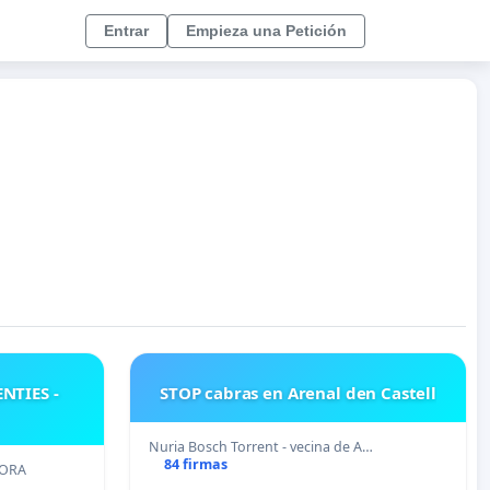
Entrar
Empieza una Petición
NTIES -
STOP cabras en Arenal den Castell
Nuria Bosch Torrent - vecina de A…
84 firmas
MORA