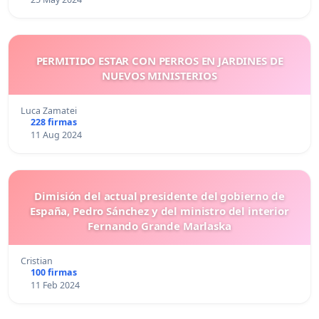
PERMITIDO ESTAR CON PERROS EN JARDINES DE
NUEVOS MINISTERIOS
Luca Zamatei
228 firmas
11 Aug 2024
Dimisión del actual presidente del gobierno de
España, Pedro Sánchez y del ministro del interior
Fernando Grande Marlaska
Cristian
100 firmas
11 Feb 2024