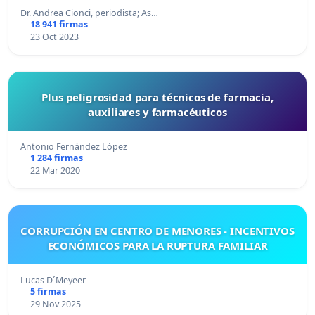
Dr. Andrea Cionci, periodista; As…
18 941 firmas
23 Oct 2023
Plus peligrosidad para técnicos de farmacia,
auxiliares y farmacéuticos
Antonio Fernández López
1 284 firmas
22 Mar 2020
CORRUPCIÓN EN CENTRO DE MENORES - INCENTIVOS
ECONÓMICOS PARA LA RUPTURA FAMILIAR
Lucas D´Meyeer
5 firmas
29 Nov 2025