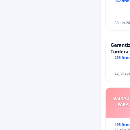
Alcañiz
362 firm
30 Jun 2
Garantiz
Tordera 
255 firm
22 Jul 20
BAIXAD
PARA
195 firm
11 Mar 2