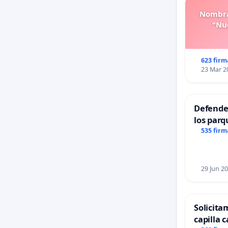
Nombra
"Nue
623 firm
23 Mar 2
Defender
los parq
535 firm
29 Jun 2
Solicita
capilla c