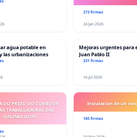
as
273 firmas
026
24 Jan 2026
ar agua potable en
Mejoras urgentes para e
y las urbanizaciones
Juan Pablo II
as
231 firmas
26
16 Jul 2026
A DO PREZO DO COMEDOR
Instalacion de un ro
 AS TRABALLADORAS DAS
GALIÑAS AZUIS
185 firmas
as
026
19 Mar 2026