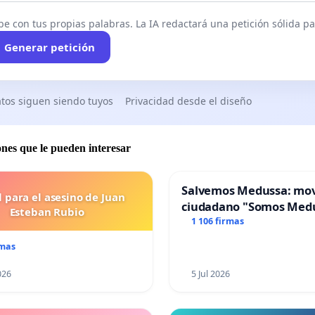
be con tus propias palabras. La IA redactará una petición sólida par
Generar petición
tos siguen siendo tuyos
Privacidad desde el diseño
ones que le pueden interesar
Salvemos Medussa: mo
l para el asesino de Juan
ciudadano "Somos Med
Esteban Rubio
1 106 firmas
rmas
026
5 Jul 2026