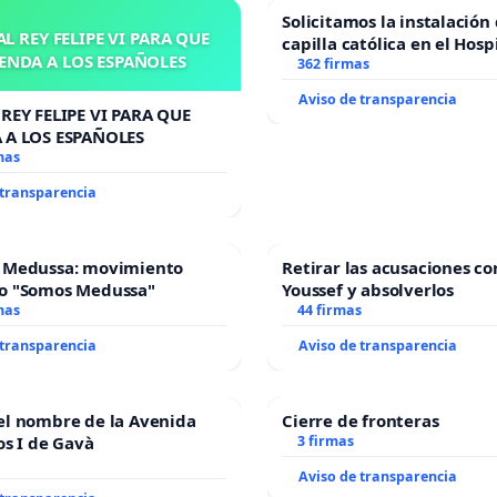
Solicitamos la instalación
L REY FELIPE VI PARA QUE
capilla católica en el Hosp
ENDA A LOS ESPAÑOLES
Alcañiz
362 firmas
Aviso de transparencia
REY FELIPE VI PARA QUE
 A LOS ESPAÑOLES
mas
 transparencia
 Medussa: movimiento
Retirar las acusaciones co
o "Somos Medussa"
Youssef y absolverlos
mas
44 firmas
 transparencia
Aviso de transparencia
el nombre de la Avenida
Cierre de fronteras
os I de Gavà
3 firmas
Aviso de transparencia