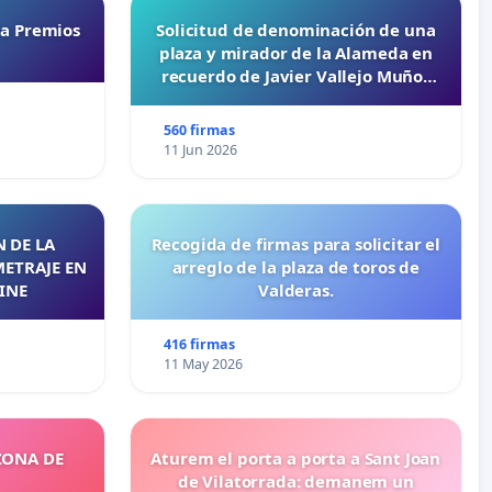
ta Premios
Solicitud de denominación de una
plaza y mirador de la Alameda en
recuerdo de Javier Vallejo Muñoz
“Mazinger”
560 firmas
11 Jun 2026
 DE LA
Recogida de firmas para solicitar el
METRAJE EN
arreglo de la plaza de toros de
INE
Valderas.
416 firmas
11 May 2026
ZONA DE
Aturem el porta a porta a Sant Joan
de Vilatorrada: demanem un