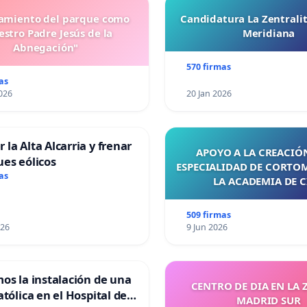
miento del parque como
Candidatura La Zentrali
stro Padre Jesús de la
Meridiana
Abnegación"
570 firmas
as
026
20 Jan 2026
 la Alta Alcarria y frenar
APOYO A LA CREACIÓN
ues eólicos
ESPECIALIDAD DE CORTO
as
LA ACADEMIA DE C
509 firmas
026
9 Jun 2026
mos la instalación de una
CENTRO DE DIA EN LA 
atólica en el Hospital de
MADRID SUR