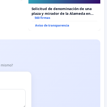
“Mazinger”
Solicitud de denominación de una
plaza y mirador de la Alameda en
recuerdo de Javier Vallejo Muñoz
560 firmas
“Mazinger”
Aviso de transparencia
lo mismo?