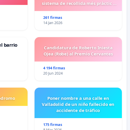
sistema de recollida més pràctic i
eficient
261 firmas
14 Jan 2026
l barrio
Candidatura de Roberto Iniesta
Ojea (Robe) al Premio Cervantes
4 194 firmas
20 Jun 2024
codromo
Poner nombre a una calle en
Valladolid de un niño fallecido en
accidente de tráfico
175 firmas
8 Mar 2026