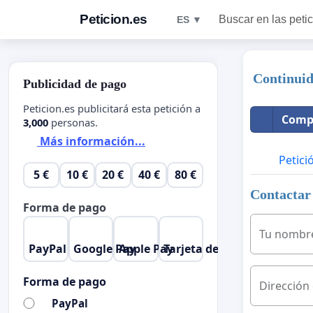
Peticion.es
Buscar en las peti
ES ▼
Continuid
Publicidad de pago
Peticion.es publicitará esta petición a
Compa
3,000
personas.
Más información...
Petici
5 €
10 €
20 €
40 €
80 €
Contactar 
Forma de pago
Tu nombr
PayPal
Google Pay
Apple Pay
Tarjeta de crédito
Forma de pago
Dirección
PayPal