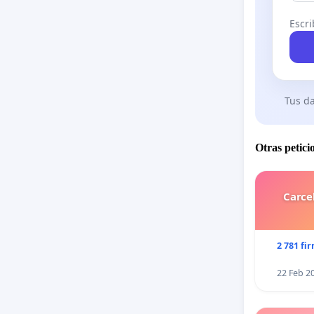
Escri
Tus da
Otras petici
Carce
2 781 fi
22 Feb 2