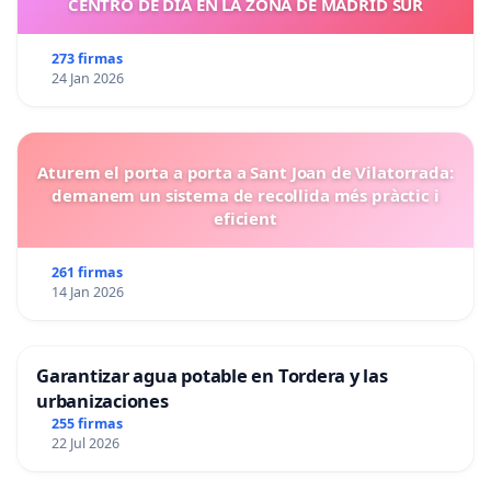
CENTRO DE DIA EN LA ZONA DE MADRID SUR
273 firmas
24 Jan 2026
Aturem el porta a porta a Sant Joan de Vilatorrada:
demanem un sistema de recollida més pràctic i
eficient
261 firmas
14 Jan 2026
Garantizar agua potable en Tordera y las
urbanizaciones
255 firmas
22 Jul 2026