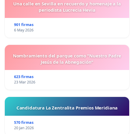
Una calle en Sevilla en recuerdo y homenaje a la
periodista Lucrecia Hevia
901 firmas
6 May 2026
Nombramiento del parque como "Nuestro Padre
Jesús de la Abnegación"
623 firmas
23 Mar 2026
Candidatura La Zentralita Premios Meridiana
570 firmas
20 Jan 2026