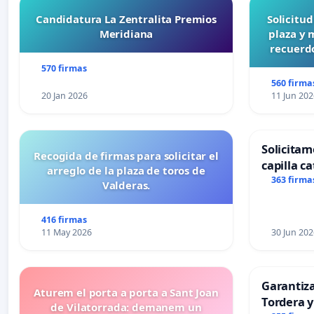
Candidatura La Zentralita Premios
Solicitu
Meridiana
plaza y 
recuerdo
570 firmas
560 firma
20 Jan 2026
11 Jun 202
Solicitam
Recogida de firmas para solicitar el
capilla ca
arreglo de la plaza de toros de
Alcañiz
363 firma
Valderas.
416 firmas
11 May 2026
30 Jun 202
Garantiz
Aturem el porta a porta a Sant Joan
Tordera y
de Vilatorrada: demanem un