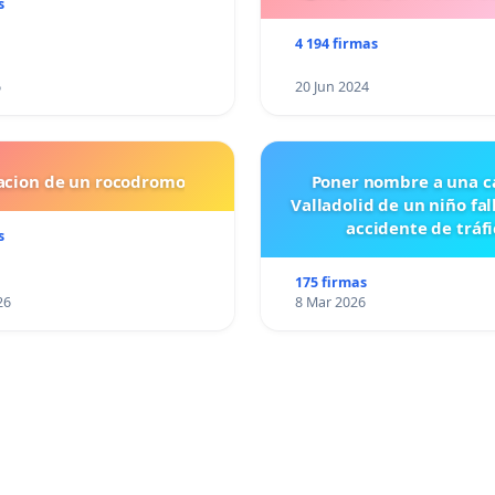
s
4 194 firmas
6
20 Jun 2024
lacion de un rocodromo
Poner nombre a una ca
Valladolid de un niño fal
accidente de tráfi
s
175 firmas
26
8 Mar 2026