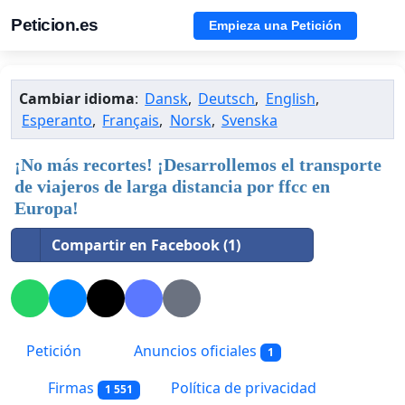
Peticion.es
Empieza una Petición
Cambiar idioma
:
Dansk
,
Deutsch
,
English
,
Esperanto
,
Français
,
Norsk
,
Svenska
¡No más recortes! ¡Desarrollemos el transporte
de viajeros de larga distancia por ffcc en
Europa!
Compartir en Facebook (1)
Petición
Anuncios oficiales
1
Firmas
Política de privacidad
1 551