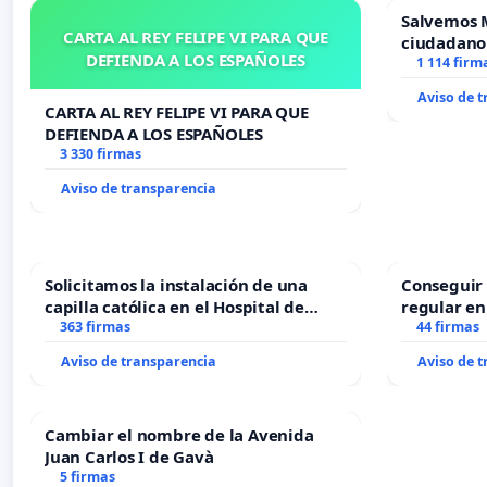
Salvemos 
CARTA AL REY FELIPE VI PARA QUE
ciudadano
DEFIENDA A LOS ESPAÑOLES
1 114 firm
Aviso de 
CARTA AL REY FELIPE VI PARA QUE
DEFIENDA A LOS ESPAÑOLES
3 330 firmas
Aviso de transparencia
Solicitamos la instalación de una
Conseguir 
capilla católica en el Hospital de
regular en
Alcañiz
363 firmas
44 firmas
Aviso de transparencia
Aviso de 
Cambiar el nombre de la Avenida
Juan Carlos I de Gavà
5 firmas