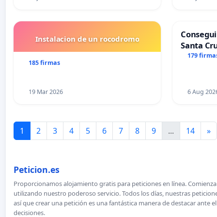
Consegui
Instalacion de un rocodromo
Santa Cru
179 firma
185 firmas
19 Mar 2026
6 Aug 202
1
2
3
4
5
6
7
8
9
...
14
»
Peticion.es
Proporcionamos alojamiento gratis para peticiones en línea. Comienza 
utilizando nuestro poderoso servicio. Todos los días, nuestras petici
así que crear una petición es una fantástica manera de destacar ante e
decisiones.