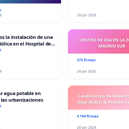
“Mazinger”
s
6
29 Jun 2026
os la instalación de una
CENTRO DE DIA EN LA 
tólica en el Hospital de
MADRID SUR
s
273 firmas
6
24 Jan 2026
ar agua potable en
Candidatura de Roberto
 las urbanizaciones
Ojea (Robe) al Premio C
s
4 194 firmas
6
20 Jun 2024