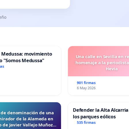
seño
 Medussa: movimiento
Una calle en Sevilla en r
o "Somos Medussa"
homenaje a la periodista
mas
Hevia
901 firmas
6 May 2026
Defender la Alta Alcarria
d de denominación de una
los parques eólicos
mirador de la Alameda en
535 firmas
 de Javier Vallejo Muñoz