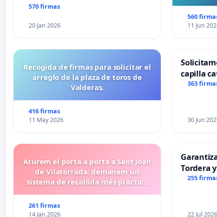
570 firmas
560 firma
20 Jan 2026
11 Jun 202
Solicitam
Recogida de firmas para solicitar el
capilla ca
arreglo de la plaza de toros de
Alcañiz
363 firma
Valderas.
416 firmas
11 May 2026
30 Jun 202
Garantiz
Aturem el porta a porta a Sant Joan
Tordera y
de Vilatorrada: demanem un
255 firma
sistema de recollida més pràctic i
eficient
261 firmas
14 Jan 2026
22 Jul 202