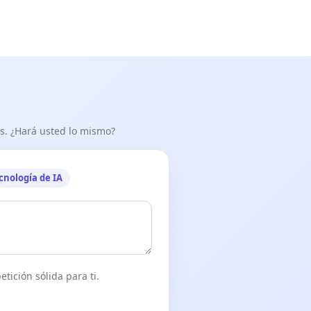
as. ¿Hará usted lo mismo?
cnología de IA
tición sólida para ti.