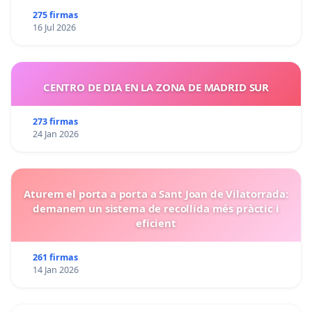
275 firmas
16 Jul 2026
CENTRO DE DIA EN LA ZONA DE MADRID SUR
273 firmas
24 Jan 2026
Aturem el porta a porta a Sant Joan de Vilatorrada:
demanem un sistema de recollida més pràctic i
eficient
261 firmas
14 Jan 2026