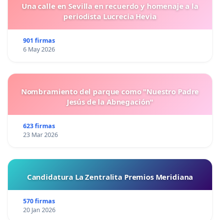
Una calle en Sevilla en recuerdo y homenaje a la
periodista Lucrecia Hevia
901 firmas
6 May 2026
Nombramiento del parque como "Nuestro Padre
Jesús de la Abnegación"
623 firmas
23 Mar 2026
Candidatura La Zentralita Premios Meridiana
570 firmas
20 Jan 2026