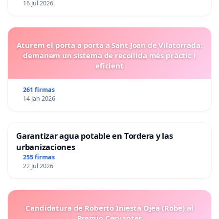
16 Jul 2026
Aturem el porta a porta a Sant Joan de Vilatorrada:
demanem un sistema de recollida més pràctic i
eficient
261 firmas
14 Jan 2026
Garantizar agua potable en Tordera y las
urbanizaciones
255 firmas
22 Jul 2026
Candidatura de Roberto Iniesta Ojea (Robe) al
Premio Cervantes