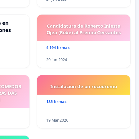
e en
Candidatura de Roberto Iniesta
iones
Ojea (Robe) al Premio Cervantes
4 194 firmas
20 Jun 2024
 COMEDOR
Instalacion de un rocodromo
RAS DAS
185 firmas
19 Mar 2026