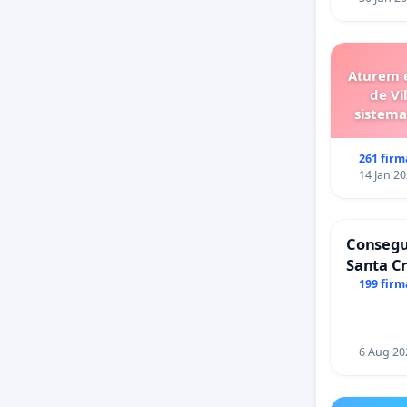
Aturem e
de V
sistema
261 firm
14 Jan 2
Consegui
Santa Cr
199 firm
6 Aug 20