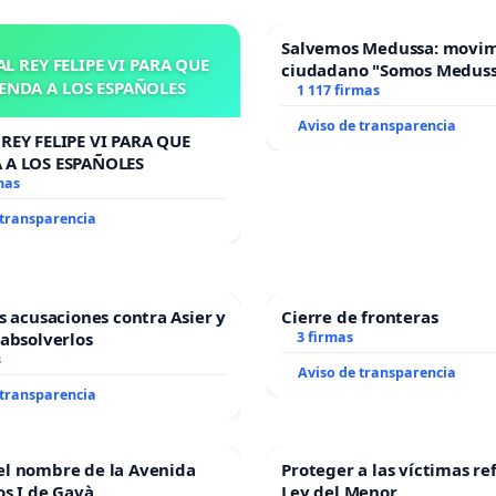
Salvemos Medussa: movi
L REY FELIPE VI PARA QUE
ciudadano "Somos Medus
ENDA A LOS ESPAÑOLES
1 117 firmas
Aviso de transparencia
REY FELIPE VI PARA QUE
 A LOS ESPAÑOLES
mas
 transparencia
as acusaciones contra Asier y
Cierre de fronteras
 absolverlos
3 firmas
s
Aviso de transparencia
 transparencia
el nombre de la Avenida
Proteger a las víctimas re
os I de Gavà
Ley del Menor