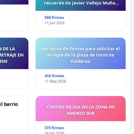
recuerdo de Javier Vallejo Muñoz
“Mazinger”
560 firmas
11 Jun 2026
 DE LA
Recogida de firmas para solicitar el
METRAJE EN
arreglo de la plaza de toros de
INE
Valderas.
416 firmas
11 May 2026
l barrio
CENTRO DE DIA EN LA ZONA DE
MADRID SUR
273 firmas
24 Jan 2026