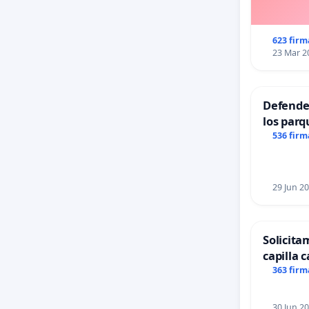
623 firm
23 Mar 2
Defender
los parq
536 firm
29 Jun 2
Solicita
capilla c
Alcañiz
363 firm
30 Jun 2