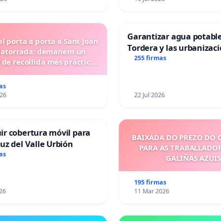
Garantizar agua potabl
l porta a porta a Sant Joan
Tordera y las urbanizac
ilatorrada: demanem un
255 firmas
 de recollida més pràctic i
eficient
as
026
22 Jul 2026
r cobertura móvil para
BAIXADA DO PREZO DO
uz del Valle Urbión
PARA AS TRABALLADO
as
GALIÑAS AZUIS
195 firmas
26
11 Mar 2026