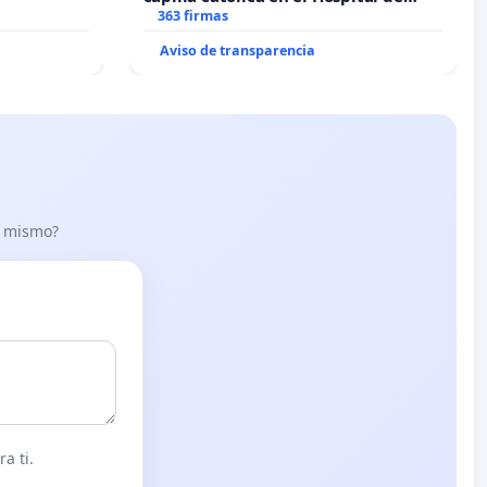
Alcañiz
363 firmas
Aviso de transparencia
lo mismo?
a ti.