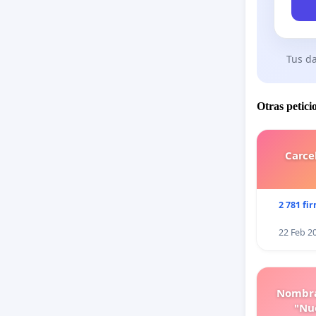
Tus da
Otras petici
Carce
2 781 fi
22 Feb 2
Nombra
"Nue