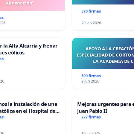
Abnegación"
570 firmas
as
026
20 Jan 2026
 la Alta Alcarria y frenar
APOYO A LA CREACIÓN
ues eólicos
ESPECIALIDAD DE CORTO
as
LA ACADEMIA DE C
509 firmas
026
9 Jun 2026
mos la instalación de una
Mejoras urgentes para e
atólica en el Hospital de
Juan Pablo II
as
277 firmas
026
16 Jul 2026