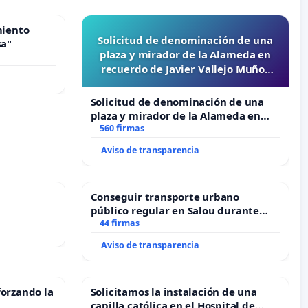
miento
Solicitud de denominación de una
sa"
plaza y mirador de la Alameda en
recuerdo de Javier Vallejo Muñoz
“Mazinger”
Solicitud de denominación de una
plaza y mirador de la Alameda en
recuerdo de Javier Vallejo Muñoz
560 firmas
“Mazinger”
Aviso de transparencia
Conseguir transporte urbano
público regular en Salou durante
todo el año
44 firmas
Aviso de transparencia
forzando la
Solicitamos la instalación de una
capilla católica en el Hospital de