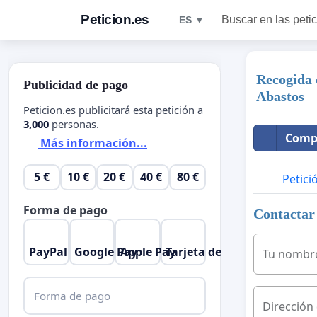
Peticion.es
Buscar en las peti
ES ▼
Recogida 
Publicidad de pago
Abastos
Peticion.es publicitará esta petición a
3,000
personas.
Compa
Más información...
5 €
10 €
20 €
40 €
80 €
Petici
Forma de pago
Contactar 
PayPal
Google Pay
Apple Pay
Tarjeta de crédito
Tu nombr
Forma de pago
Dirección