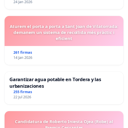
24 Jan 2026
Aturem el porta a porta a Sant Joan de Vilatorrada:
demanem un sistema de recollida més pràctic i
eficient
261 firmas
14 Jan 2026
Garantizar agua potable en Tordera y las
urbanizaciones
255 firmas
22 Jul 2026
Candidatura de Roberto Iniesta Ojea (Robe) al
Premio Cervantes