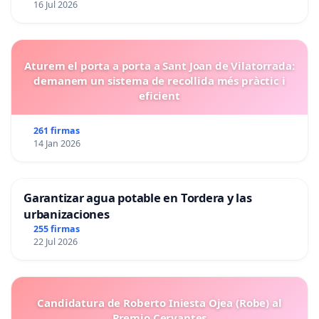
16 Jul 2026
Aturem el porta a porta a Sant Joan de Vilatorrada:
demanem un sistema de recollida més pràctic i
eficient
261 firmas
14 Jan 2026
Garantizar agua potable en Tordera y las
urbanizaciones
255 firmas
22 Jul 2026
Candidatura de Roberto Iniesta Ojea (Robe) al
Premio Cervantes