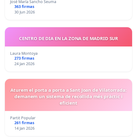
José María Sancho Seuma
363 firmas
30 Jun 2026
CENTRO DE DIA EN LA ZONA DE MADRID SUR
Laura Montoya
273 firmas
24 Jan 2026
Aturem el porta a porta a Sant Joan de Vilatorrada:
demanem un sistema de recollida més pràctic i
eficient
Partit Popular
261 firmas
14 Jan 2026