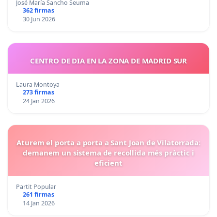
José María Sancho Seuma
362 firmas
30 Jun 2026
CENTRO DE DIA EN LA ZONA DE MADRID SUR
Laura Montoya
273 firmas
24 Jan 2026
Aturem el porta a porta a Sant Joan de Vilatorrada:
demanem un sistema de recollida més pràctic i
eficient
Partit Popular
261 firmas
14 Jan 2026