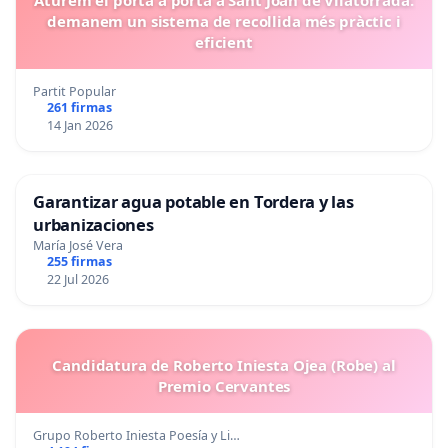
Aturem el porta a porta a Sant Joan de Vilatorrada:
demanem un sistema de recollida més pràctic i
eficient
Partit Popular
261 firmas
14 Jan 2026
Garantizar agua potable en Tordera y las
urbanizaciones
María José Vera
255 firmas
22 Jul 2026
Candidatura de Roberto Iniesta Ojea (Robe) al
Premio Cervantes
Grupo Roberto Iniesta Poesía y Li…