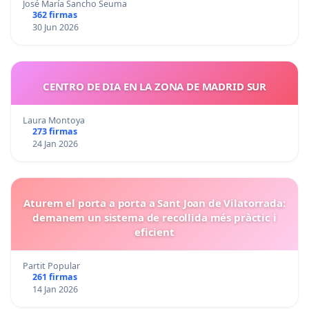
José María Sancho Seuma
362 firmas
30 Jun 2026
CENTRO DE DIA EN LA ZONA DE MADRID SUR
Laura Montoya
273 firmas
24 Jan 2026
Aturem el porta a porta a Sant Joan de Vilatorrada:
demanem un sistema de recollida més pràctic i
eficient
Partit Popular
261 firmas
14 Jan 2026