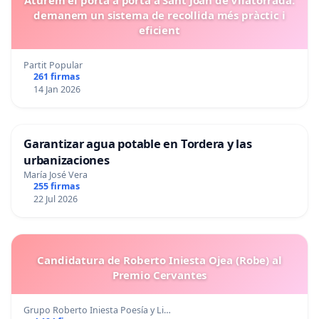
Aturem el porta a porta a Sant Joan de Vilatorrada:
demanem un sistema de recollida més pràctic i
eficient
Partit Popular
261 firmas
14 Jan 2026
Garantizar agua potable en Tordera y las
urbanizaciones
María José Vera
255 firmas
22 Jul 2026
Candidatura de Roberto Iniesta Ojea (Robe) al
Premio Cervantes
Grupo Roberto Iniesta Poesía y Li…