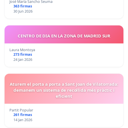
José María Sancho Seuma
363 firmas
30 Jun 2026
CENTRO DE DIA EN LA ZONA DE MADRID SUR
Laura Montoya
273 firmas
24 Jan 2026
Aturem el porta a porta a Sant Joan de Vilatorrada:
demanem un sistema de recollida més pràctic i
eficient
Partit Popular
261 firmas
14 Jan 2026