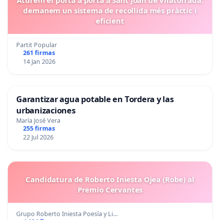
Aturem el porta a porta a Sant Joan de Vilatorrada:
demanem un sistema de recollida més pràctic i
eficient
Partit Popular
261 firmas
14 Jan 2026
Garantizar agua potable en Tordera y las
urbanizaciones
María José Vera
255 firmas
22 Jul 2026
Candidatura de Roberto Iniesta Ojea (Robe) al
Premio Cervantes
Grupo Roberto Iniesta Poesía y Li…