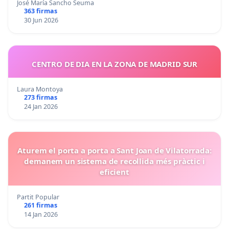
José María Sancho Seuma
363 firmas
30 Jun 2026
CENTRO DE DIA EN LA ZONA DE MADRID SUR
Laura Montoya
273 firmas
24 Jan 2026
Aturem el porta a porta a Sant Joan de Vilatorrada:
demanem un sistema de recollida més pràctic i
eficient
Partit Popular
261 firmas
14 Jan 2026