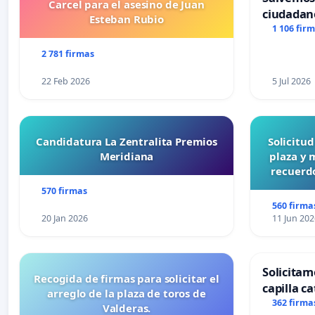
Carcel para el asesino de Juan
ciudadan
Esteban Rubio
1 106 fir
2 781 firmas
22 Feb 2026
5 Jul 2026
Candidatura La Zentralita Premios
Solicitu
Meridiana
plaza y 
recuerdo
570 firmas
560 firma
20 Jan 2026
11 Jun 202
Solicitam
Recogida de firmas para solicitar el
capilla ca
arreglo de la plaza de toros de
Alcañiz
362 firma
Valderas.