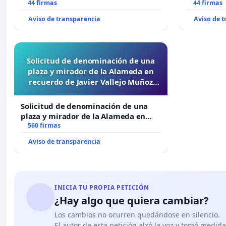
44 firmas
44 firmas
Aviso de transparencia
Aviso de 
Solicitud de denominación de una
plaza y mirador de la Alameda en
recuerdo de Javier Vallejo Muñoz
“Mazinger”
Solicitud de denominación de una
plaza y mirador de la Alameda en
recuerdo de Javier Vallejo Muñoz
560 firmas
“Mazinger”
Aviso de transparencia
INICIA TU PROPIA PETICIÓN
¿Hay algo que quiera cambiar?
Los cambios no ocurren quedándose en silencio.
El autor de esta petición alzó la voz y tomó medid