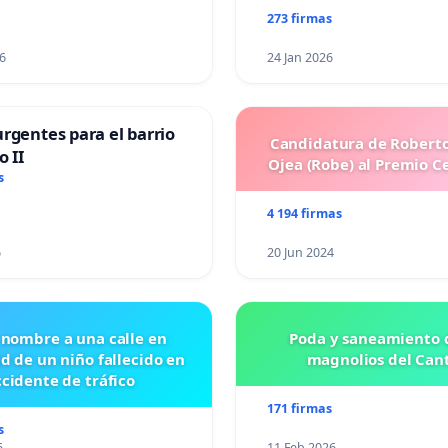
273 firmas
6
24 Jan 2026
rgentes para el barrio
Candidatura de Roberto
o II
Ojea (Robe) al Premio C
s
4 194 firmas
6
20 Jun 2024
 nombre a una calle en
Poda y saneamiento d
id de un niño fallecido en
magnolios del Can
cidente de tráfico
171 firmas
s
6
11 Feb 2026