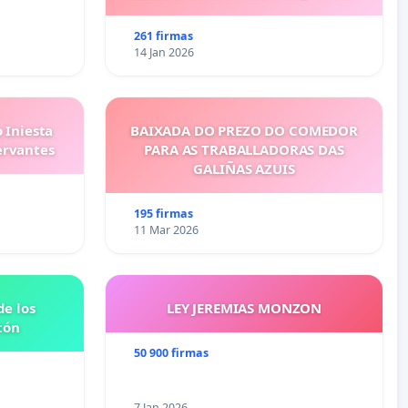
eficient
261 firmas
14 Jan 2026
 Iniesta
BAIXADA DO PREZO DO COMEDOR
ervantes
PARA AS TRABALLADORAS DAS
GALIÑAS AZUIS
195 firmas
11 Mar 2026
e los
LEY JEREMIAS MONZON
tón
50 900 firmas
7 Jan 2026