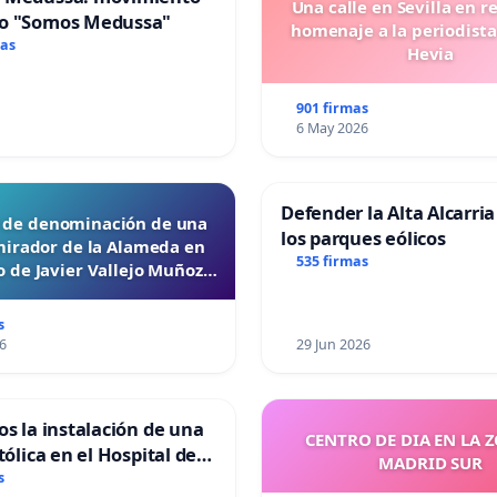
Una calle en Sevilla en r
o "Somos Medussa"
homenaje a la periodista
mas
Hevia
901 firmas
6 May 2026
Defender la Alta Alcarria
d de denominación de una
los parques eólicos
mirador de la Alameda en
535 firmas
 de Javier Vallejo Muñoz
“Mazinger”
s
6
29 Jun 2026
os la instalación de una
CENTRO DE DIA EN LA 
tólica en el Hospital de
MADRID SUR
s