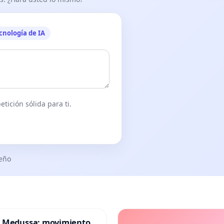
cnología de IA
tición sólida para ti.
seño
 Medussa: movimiento