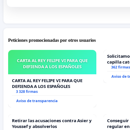
Peticiones promocionadas por otros usuarios
Solicitamo
CARTA AL REY FELIPE VI PARA QUE
capilla cat
DEFIENDA A LOS ESPAÑOLES
Alcañiz
362 firmas
Aviso de 
CARTA AL REY FELIPE VI PARA QUE
DEFIENDA A LOS ESPAÑOLES
3 328 firmas
Aviso de transparencia
Retirar las acusaciones contra Asier y
Conseguir 
Youssef y absolverlos
regular en