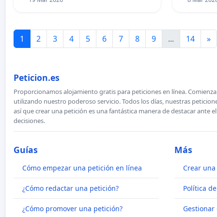
1
2
3
4
5
6
7
8
9
...
14
»
Peticion.es
Proporcionamos alojamiento gratis para peticiones en línea. Comienza 
utilizando nuestro poderoso servicio. Todos los días, nuestras petici
así que crear una petición es una fantástica manera de destacar ante e
decisiones.
Guías
Más
Cómo empezar una petición en línea
Crear una 
¿Cómo redactar una petición?
Política d
¿Cómo promover una petición?
Gestionar 