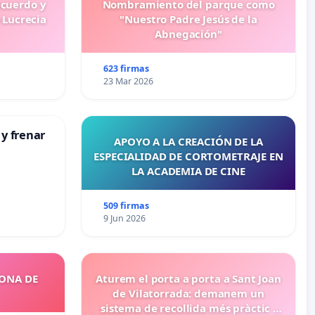
ecuerdo y
Nombramiento del parque como
 Lucrecia
"Nuestro Padre Jesús de la
Abnegación"
623 firmas
23 Mar 2026
 y frenar
APOYO A LA CREACIÓN DE LA
ESPECIALIDAD DE CORTOMETRAJE EN
LA ACADEMIA DE CINE
509 firmas
9 Jun 2026
ZONA DE
Aturem el porta a porta a Sant Joan
de Vilatorrada: demanem un
sistema de recollida més pràctic i