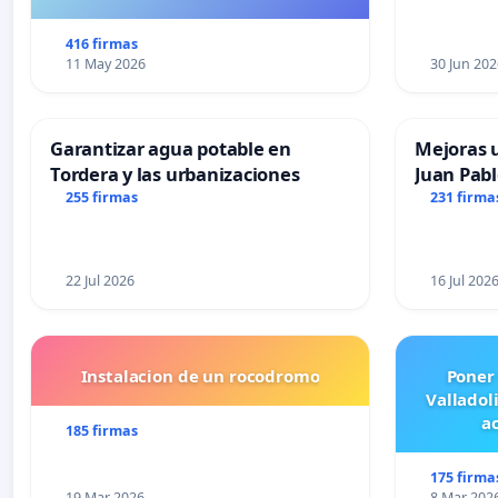
416 firmas
11 May 2026
30 Jun 202
Garantizar agua potable en
Mejoras u
Tordera y las urbanizaciones
Juan Pabl
255 firmas
231 firma
22 Jul 2026
16 Jul 202
Instalacion de un rocodromo
Poner
Valladol
ac
185 firmas
175 firma
19 Mar 2026
8 Mar 202