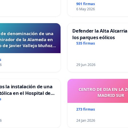
901 firmas
6 May 2026
Defender la Alta Alcarria
d de denominación de una
los parques eólicos
mirador de la Alameda en
535 firmas
 de Javier Vallejo Muñoz
“Mazinger”
s
6
29 Jun 2026
os la instalación de una
CENTRO DE DIA EN LA 
tólica en el Hospital de
MADRID SUR
s
273 firmas
6
24 Jan 2026