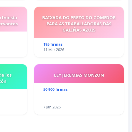
 Iniesta
BAIXADA DO PREZO DO COMEDOR
ervantes
PARA AS TRABALLADORAS DAS
GALIÑAS AZUIS
195 firmas
11 Mar 2026
e los
LEY JEREMIAS MONZON
tón
50 900 firmas
7 Jan 2026