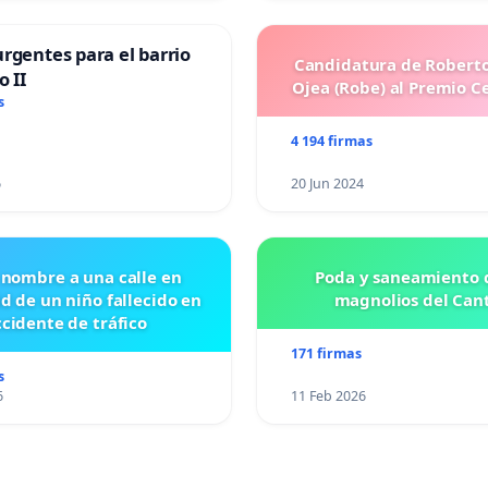
rgentes para el barrio
Candidatura de Roberto
o II
Ojea (Robe) al Premio C
s
4 194 firmas
6
20 Jun 2024
 nombre a una calle en
Poda y saneamiento d
id de un niño fallecido en
magnolios del Can
cidente de tráfico
171 firmas
s
6
11 Feb 2026