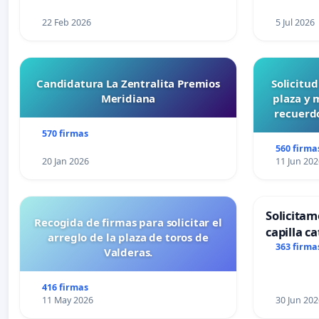
22 Feb 2026
5 Jul 2026
Candidatura La Zentralita Premios
Solicitu
Meridiana
plaza y 
recuerdo
570 firmas
560 firma
20 Jan 2026
11 Jun 202
Solicitam
Recogida de firmas para solicitar el
capilla ca
arreglo de la plaza de toros de
Alcañiz
363 firma
Valderas.
416 firmas
11 May 2026
30 Jun 202