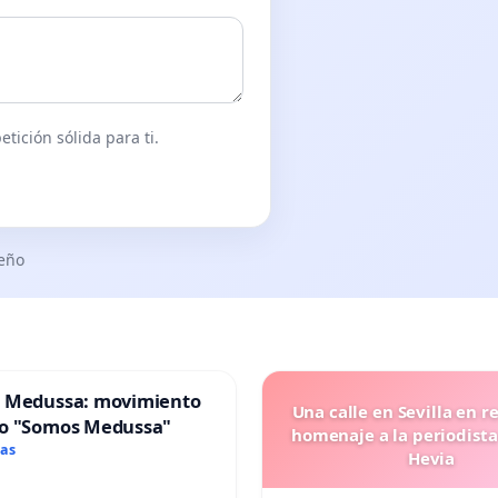
tición sólida para ti.
seño
 Medussa: movimiento
Una calle en Sevilla en r
o "Somos Medussa"
homenaje a la periodista
mas
Hevia