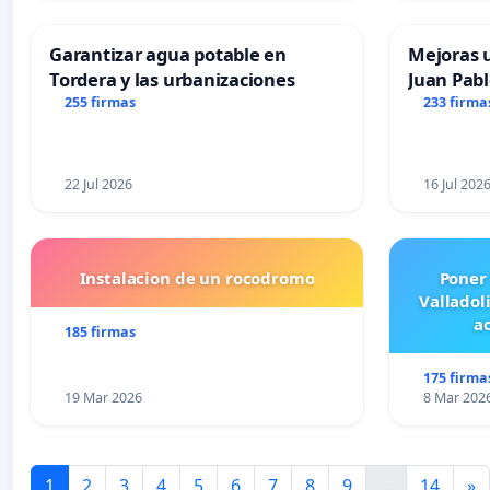
Garantizar agua potable en
Mejoras u
Tordera y las urbanizaciones
Juan Pabl
255 firmas
233 firma
22 Jul 2026
16 Jul 202
Instalacion de un rocodromo
Poner
Valladol
ac
185 firmas
175 firma
19 Mar 2026
8 Mar 202
1
2
3
4
5
6
7
8
9
...
14
»