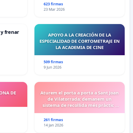
623 firmas
23 Mar 2026
 y frenar
APOYO A LA CREACIÓN DE LA
ESPECIALIDAD DE CORTOMETRAJE EN
LA ACADEMIA DE CINE
509 firmas
9 Jun 2026
ZONA DE
Aturem el porta a porta a Sant Joan
de Vilatorrada: demanem un
sistema de recollida més pràctic i
eficient
261 firmas
14 Jan 2026