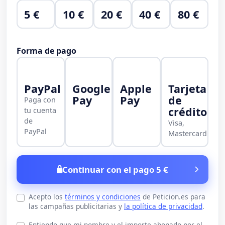
5 €
10 €
20 €
40 €
80 €
Forma de pago
PayPal
Google
Apple
Tarjeta
Pay
Pay
de
Paga con
crédito
tu cuenta
de
Visa,
PayPal
Mastercard
Continuar con el pago 5 €
Acepto los
términos y condiciones
de Peticion.es para
las campañas publicitarias y
la política de privacidad
.
Entiendo que mi nombre y el importe abonado por el