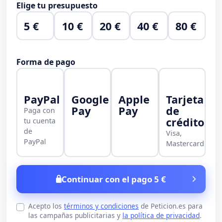
Elige tu presupuesto
5 €
10 €
20 €
40 €
80 €
Forma de pago
PayPal
Google
Apple
Tarjeta
Pay
Pay
de
Paga con
crédito
tu cuenta
de
Visa,
PayPal
Mastercard
Continuar con el pago 5 €
Acepto los
términos y condiciones
de Peticion.es para
las campañas publicitarias y
la política de privacidad
.