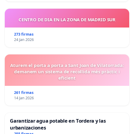
CENTRO DE DIA EN LA ZONA DE MADRID SUR
273 firmas
24 Jan 2026
Aturem el porta a porta a Sant Joan de Vilatorrada:
demanem un sistema de recollida més pràctic i
eficient
261 firmas
14 Jan 2026
Garantizar agua potable en Tordera y las
urbanizaciones
255 firmas