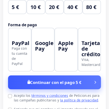
5 €
10 €
20 €
40 €
80 €
Forma de pago
PayPal
Google
Apple
Tarjeta
Pay
Pay
de
Paga con
crédito
tu cuenta
de
Visa,
PayPal
Mastercard
Continuar con el pago 5 €
Acepto los
términos y condiciones
de Peticion.es para
las campañas publicitarias y
la política de privacidad
.