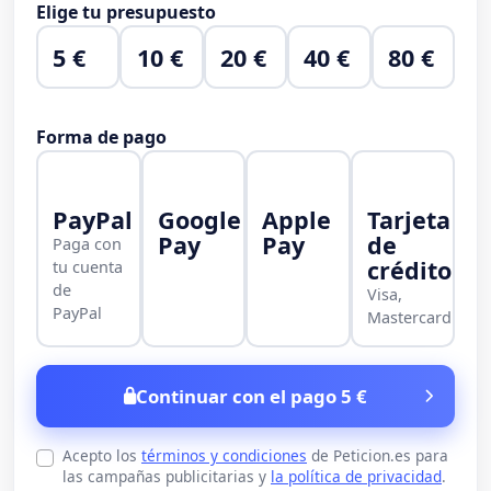
Elige tu presupuesto
5 €
10 €
20 €
40 €
80 €
Forma de pago
PayPal
Google
Apple
Tarjeta
Pay
Pay
de
Paga con
crédito
tu cuenta
de
Visa,
PayPal
Mastercard
Continuar con el pago 5 €
Acepto los
términos y condiciones
de Peticion.es para
las campañas publicitarias y
la política de privacidad
.