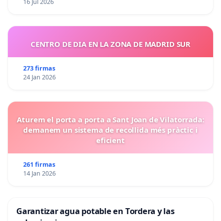
16 Jul 2026
CENTRO DE DIA EN LA ZONA DE MADRID SUR
273 firmas
24 Jan 2026
Aturem el porta a porta a Sant Joan de Vilatorrada:
demanem un sistema de recollida més pràctic i
eficient
261 firmas
14 Jan 2026
Garantizar agua potable en Tordera y las