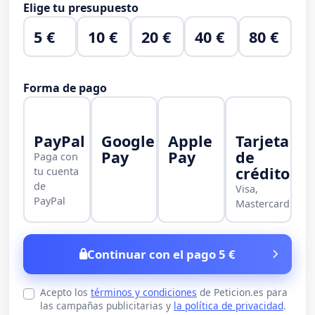
Elige tu presupuesto
5 €
10 €
20 €
40 €
80 €
Forma de pago
PayPal
Google
Apple
Tarjeta
Pay
Pay
de
Paga con
crédito
tu cuenta
de
Visa,
PayPal
Mastercard
Continuar con el pago 5 €
Acepto los
términos y condiciones
de Peticion.es para
las campañas publicitarias y
la política de privacidad
.