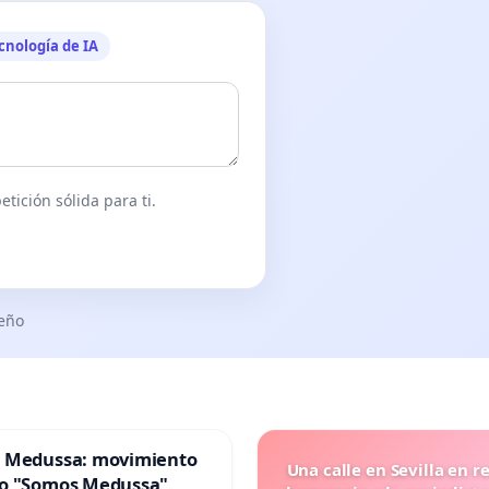
cnología de IA
tición sólida para ti.
seño
 Medussa: movimiento
Una calle en Sevilla en r
o "Somos Medussa"