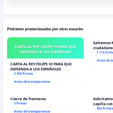
Peticiones promocionadas por otros usuarios
Salvemos 
CARTA AL REY FELIPE VI PARA QUE
ciudadano
DEFIENDA A LOS ESPAÑOLES
1 113 firm
Aviso de 
CARTA AL REY FELIPE VI PARA QUE
DEFIENDA A LOS ESPAÑOLES
3 330 firmas
Aviso de transparencia
Cierre de fronteras
Solicitamo
3 firmas
capilla cat
Alcañiz
363 firmas
Aviso de transparencia