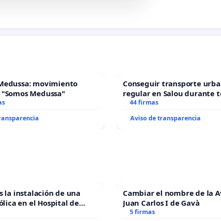
Medussa: movimiento
Conseguir transporte urba
 "Somos Medussa"
regular en Salou durante t
as
44 firmas
transparencia
Aviso de transparencia
s la instalación de una
Cambiar el nombre de la 
ólica en el Hospital de
Juan Carlos I de Gavà
5 firmas