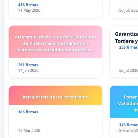
416 firmas
11 May 2026
30 Jun 202
Garantiz
Aturem el porta a porta a Sant Joan
Tordera y
de Vilatorrada: demanem un
255 firma
sistema de recollida més pràctic i
eficient
261 firmas
14 Jan 2026
22 Jul 202
Instalacion de un rocodromo
Poner
Valladol
ac
185 firmas
175 firma
19 Mar 2026
8 Mar 202