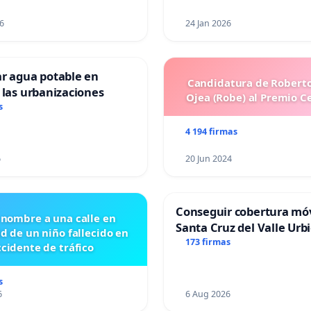
6
24 Jan 2026
ar agua potable en
Candidatura de Roberto
 las urbanizaciones
Ojea (Robe) al Premio C
s
4 194 firmas
6
20 Jun 2024
Conseguir cobertura móv
 nombre a una calle en
Santa Cruz del Valle Urb
id de un niño fallecido en
173 firmas
cidente de tráfico
s
6
6 Aug 2026