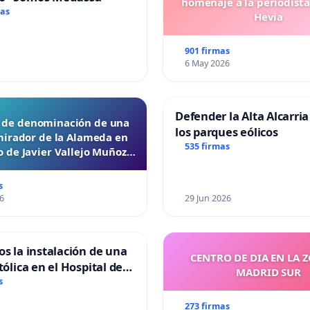
homenaje a la periodista
mas
Hevia
901 firmas
6 May 2026
Defender la Alta Alcarria
d de denominación de una
los parques eólicos
mirador de la Alameda en
535 firmas
 de Javier Vallejo Muñoz
“Mazinger”
s
6
29 Jun 2026
os la instalación de una
CENTRO DE DIA EN LA 
tólica en el Hospital de
MADRID SUR
s
273 firmas