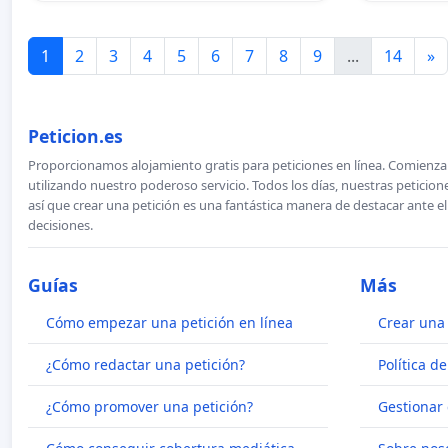
1
2
3
4
5
6
7
8
9
...
14
»
Peticion.es
Proporcionamos alojamiento gratis para peticiones en línea. Comienza 
utilizando nuestro poderoso servicio. Todos los días, nuestras petici
así que crear una petición es una fantástica manera de destacar ante e
decisiones.
Guías
Más
Cómo empezar una petición en línea
Crear una 
¿Cómo redactar una petición?
Política d
¿Cómo promover una petición?
Gestionar 