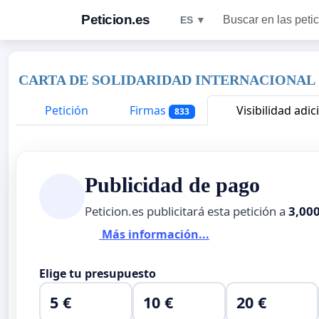
Peticion.es
Buscar en las peti
ES ▼
CARTA DE SOLIDARIDAD INTERNACIONAL
Petición
Firmas
Visibilidad adic
833
Publicidad de pago
Peticion.es publicitará esta petición a
3,00
Más información...
Elige tu presupuesto
5 €
10 €
20 €