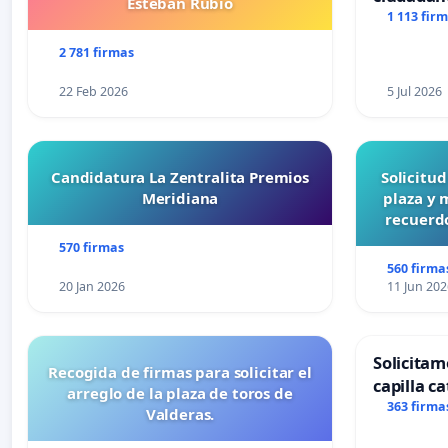
Esteban Rubio
1 113 fir
2 781 firmas
22 Feb 2026
5 Jul 2026
Candidatura La Zentralita Premios
Solicitu
Meridiana
plaza y 
recuerdo
570 firmas
560 firma
20 Jan 2026
11 Jun 202
Solicitam
Recogida de firmas para solicitar el
capilla ca
arreglo de la plaza de toros de
Alcañiz
363 firma
Valderas.