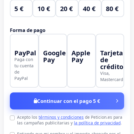
5 €
10 €
20 €
40 €
80 €
Forma de pago
PayPal
Google
Apple
Tarjeta
Pay
Pay
de
Paga con
crédito
tu cuenta
de
Visa,
PayPal
Mastercard
Continuar con el pago 5 €
Acepto los
términos y condiciones
de Peticion.es para
las campañas publicitarias y
la política de privacidad
.
Entiendo que mi nombre y el importe abonado por el