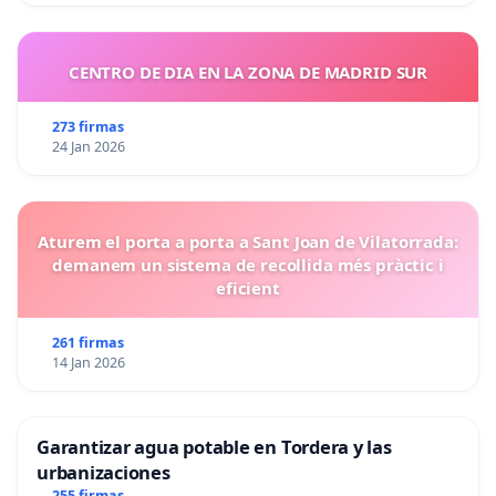
CENTRO DE DIA EN LA ZONA DE MADRID SUR
273 firmas
24 Jan 2026
Aturem el porta a porta a Sant Joan de Vilatorrada:
demanem un sistema de recollida més pràctic i
eficient
261 firmas
14 Jan 2026
Garantizar agua potable en Tordera y las
urbanizaciones
255 firmas