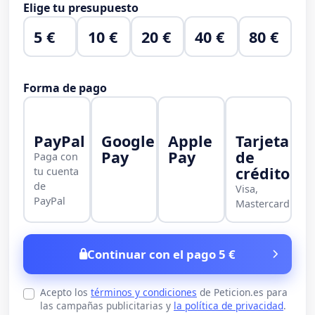
Elige tu presupuesto
5 €
10 €
20 €
40 €
80 €
Forma de pago
PayPal
Google
Apple
Tarjeta
Pay
Pay
de
Paga con
crédito
tu cuenta
de
Visa,
PayPal
Mastercard
Continuar con el pago 5 €
Acepto los
términos y condiciones
de Peticion.es para
las campañas publicitarias y
la política de privacidad
.