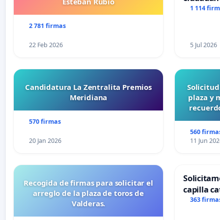
Esteban Rubio
1 114 fir
2 781 firmas
22 Feb 2026
5 Jul 2026
Candidatura La Zentralita Premios
Solicitu
Meridiana
plaza y 
recuerdo
570 firmas
560 firma
20 Jan 2026
11 Jun 202
Solicitam
Recogida de firmas para solicitar el
capilla ca
arreglo de la plaza de toros de
Alcañiz
363 firma
Valderas.