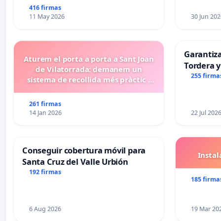
416 firmas
11 May 2026
30 Jun 202
Garantiz
Aturem el porta a porta a Sant Joan
Tordera y
de Vilatorrada: demanem un
255 firma
sistema de recollida més pràctic i
eficient
261 firmas
14 Jan 2026
22 Jul 202
Conseguir cobertura móvil para
Insta
Santa Cruz del Valle Urbión
192 firmas
185 firma
6 Aug 2026
19 Mar 20