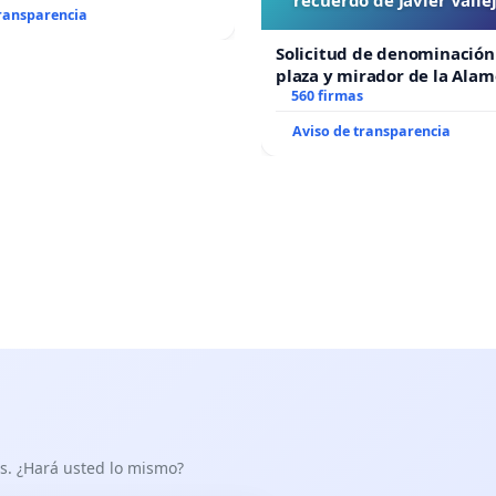
transparencia
“Mazinger”
Solicitud de denominación
plaza y mirador de la Ala
recuerdo de Javier Vallejo
560 firmas
“Mazinger”
Aviso de transparencia
as. ¿Hará usted lo mismo?