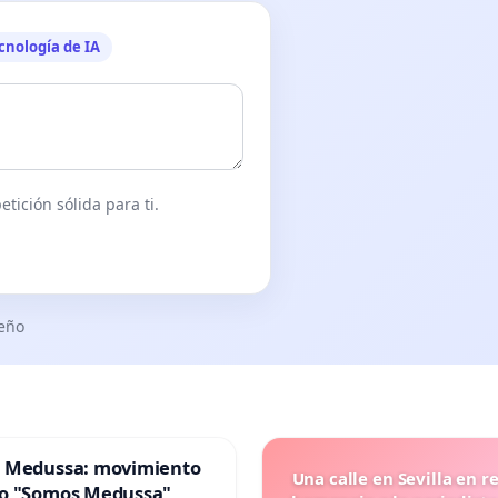
cnología de IA
tición sólida para ti.
seño
 Medussa: movimiento
Una calle en Sevilla en r
o "Somos Medussa"