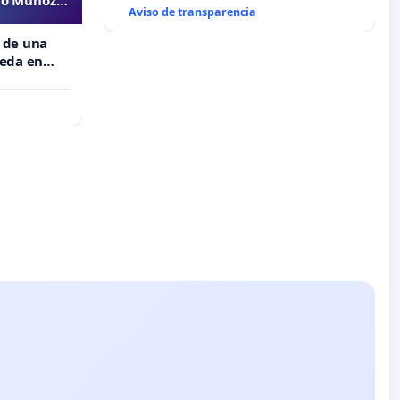
Aviso de transparencia
 de una
meda en
 Muñoz