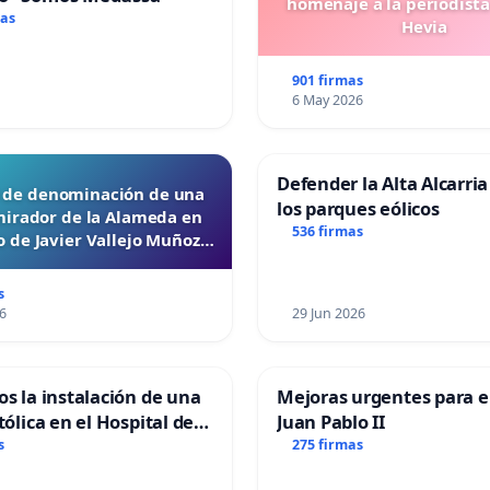
homenaje a la periodista
mas
Hevia
901 firmas
6 May 2026
Defender la Alta Alcarria
d de denominación de una
los parques eólicos
mirador de la Alameda en
536 firmas
 de Javier Vallejo Muñoz
“Mazinger”
s
6
29 Jun 2026
os la instalación de una
Mejoras urgentes para el
tólica en el Hospital de
Juan Pablo II
s
275 firmas