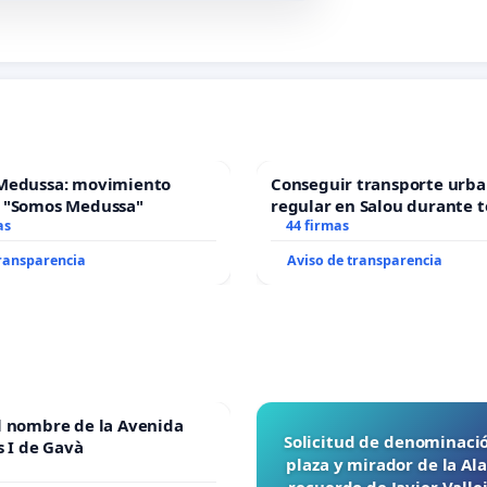
Medussa: movimiento
Conseguir transporte urba
 "Somos Medussa"
regular en Salou durante t
as
44 firmas
transparencia
Aviso de transparencia
l nombre de la Avenida
Solicitud de denominaci
s I de Gavà
plaza y mirador de la A
recuerdo de Javier Vall