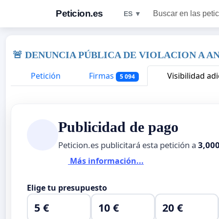
Peticion.es
Buscar en las peti
ES ▼
🚨 DENUNCIA PÚBLICA DE VIOLACION A A
Petición
Firmas
Visibilidad adi
5 094
Publicidad de pago
Peticion.es publicitará esta petición a
3,00
Más información...
Elige tu presupuesto
5 €
10 €
20 €