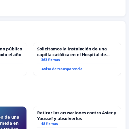
no público
Solicitamos la instalación de una
odo el año
capilla católica en el Hospital de
Alcañiz
363 firmas
Aviso de transparencia
Retirar las acusaciones contra Asier y
ón de una
Youssef y absolverlos
lameda en
48 firmas
ejo Muñoz