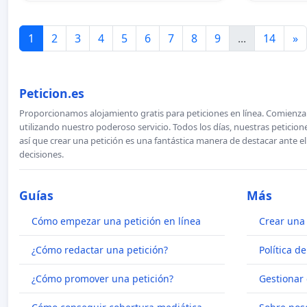
1
2
3
4
5
6
7
8
9
...
14
»
Peticion.es
Proporcionamos alojamiento gratis para peticiones en línea. Comienza 
utilizando nuestro poderoso servicio. Todos los días, nuestras petici
así que crear una petición es una fantástica manera de destacar ante e
decisiones.
Guías
Más
Cómo empezar una petición en línea
Crear una 
¿Cómo redactar una petición?
Política d
¿Cómo promover una petición?
Gestionar 