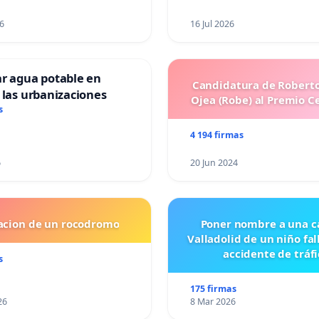
6
16 Jul 2026
ar agua potable en
Candidatura de Roberto
 las urbanizaciones
Ojea (Robe) al Premio C
s
4 194 firmas
6
20 Jun 2024
lacion de un rocodromo
Poner nombre a una ca
Valladolid de un niño fal
accidente de tráfi
s
175 firmas
26
8 Mar 2026