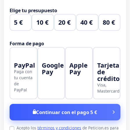
Elige tu presupuesto
5 €
10 €
20 €
40 €
80 €
Forma de pago
PayPal
Google
Apple
Tarjeta
Pay
Pay
de
Paga con
crédito
tu cuenta
de
Visa,
PayPal
Mastercard
Continuar con el pago 5 €
Acepto los
términos y condiciones
de Peticion.es para