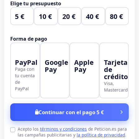
Elige tu presupuesto
5 €
10 €
20 €
40 €
80 €
Forma de pago
PayPal
Google
Apple
Tarjeta
Pay
Pay
de
Paga con
crédito
tu cuenta
de
Visa,
PayPal
Mastercard
Continuar con el pago 5 €
Acepto los
términos y condiciones
de Peticion.es para
las campañas publicitarias y
la política de privacidad
.