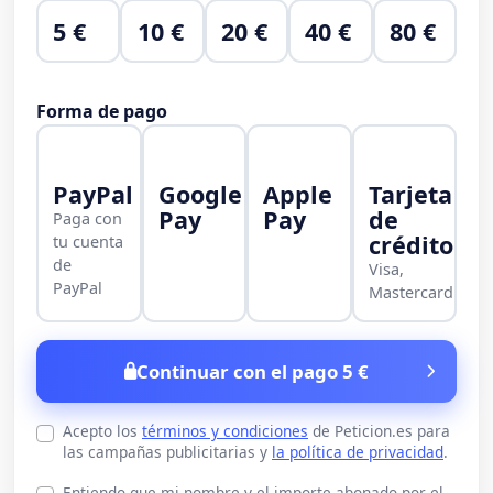
5 €
10 €
20 €
40 €
80 €
Forma de pago
PayPal
Google
Apple
Tarjeta
Pay
Pay
de
Paga con
crédito
tu cuenta
de
Visa,
PayPal
Mastercard
Continuar con el pago 5 €
Acepto los
términos y condiciones
de Peticion.es para
las campañas publicitarias y
la política de privacidad
.
Entiendo que mi nombre y el importe abonado por el