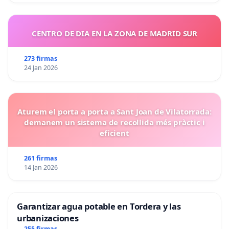
CENTRO DE DIA EN LA ZONA DE MADRID SUR
273 firmas
24 Jan 2026
Aturem el porta a porta a Sant Joan de Vilatorrada:
demanem un sistema de recollida més pràctic i
eficient
261 firmas
14 Jan 2026
Garantizar agua potable en Tordera y las
urbanizaciones
255 firmas