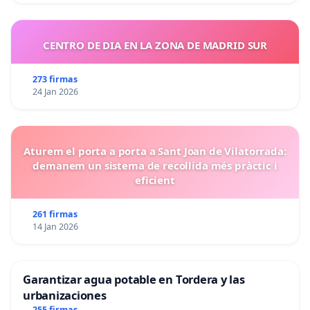
CENTRO DE DIA EN LA ZONA DE MADRID SUR
273 firmas
24 Jan 2026
Aturem el porta a porta a Sant Joan de Vilatorrada:
demanem un sistema de recollida més pràctic i
eficient
261 firmas
14 Jan 2026
Garantizar agua potable en Tordera y las
urbanizaciones
255 firmas