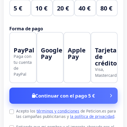
5 €
10 €
20 €
40 €
80 €
Forma de pago
PayPal
Google
Apple
Tarjeta
Pay
Pay
de
Paga con
crédito
tu cuenta
de
Visa,
PayPal
Mastercard
Continuar con el pago 5 €
Acepto los
términos y condiciones
de Peticion.es para
las campañas publicitarias y
la política de privacidad
.
Entiendo que mi nombre y el importe abonado por el