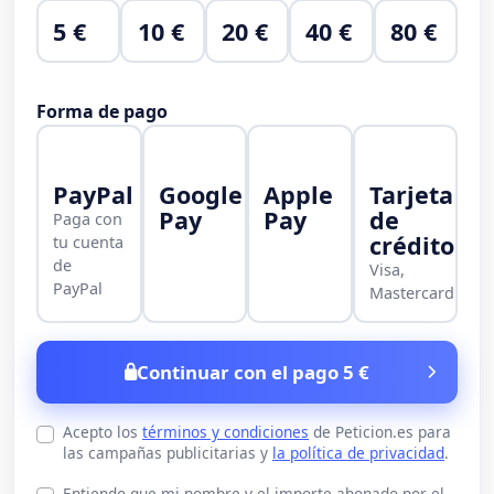
5 €
10 €
20 €
40 €
80 €
Forma de pago
PayPal
Google
Apple
Tarjeta
Pay
Pay
de
Paga con
crédito
tu cuenta
de
Visa,
PayPal
Mastercard
Continuar con el pago 5 €
Acepto los
términos y condiciones
de Peticion.es para
las campañas publicitarias y
la política de privacidad
.
Entiendo que mi nombre y el importe abonado por el