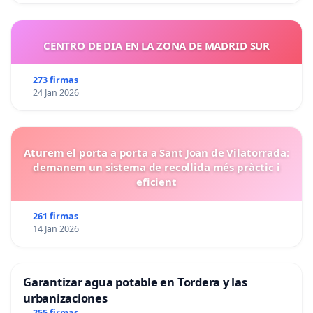
CENTRO DE DIA EN LA ZONA DE MADRID SUR
273 firmas
24 Jan 2026
Aturem el porta a porta a Sant Joan de Vilatorrada:
demanem un sistema de recollida més pràctic i
eficient
261 firmas
14 Jan 2026
Garantizar agua potable en Tordera y las
urbanizaciones
255 firmas