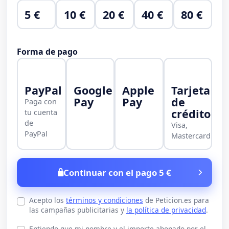
5 €
10 €
20 €
40 €
80 €
Forma de pago
PayPal
Google
Apple
Tarjeta
Pay
Pay
de
Paga con
crédito
tu cuenta
de
Visa,
PayPal
Mastercard
Continuar con el pago 5 €
Acepto los
términos y condiciones
de Peticion.es para
las campañas publicitarias y
la política de privacidad
.
Entiendo que mi nombre y el importe abonado por el