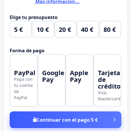
Más información...
Elige tu presupuesto
5 €
10 €
20 €
40 €
80 €
Forma de pago
PayPal
Google
Apple
Tarjeta
Pay
Pay
de
Paga con
crédito
tu cuenta
de
Visa,
PayPal
Mastercard
Continuar con el pago 5 €