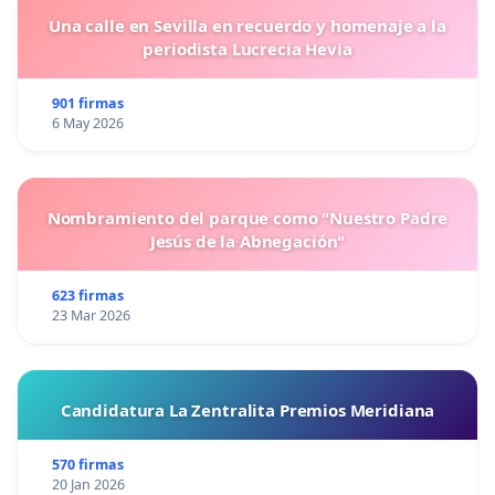
Una calle en Sevilla en recuerdo y homenaje a la
periodista Lucrecia Hevia
901 firmas
6 May 2026
Nombramiento del parque como "Nuestro Padre
Jesús de la Abnegación"
623 firmas
23 Mar 2026
Candidatura La Zentralita Premios Meridiana
570 firmas
20 Jan 2026