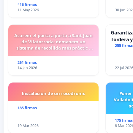
416 firmas
11 May 2026
30 Jun 202
Garantiz
Aturem el porta a porta a Sant Joan
Tordera y
de Vilatorrada: demanem un
255 firma
sistema de recollida més pràctic i
eficient
261 firmas
14 Jan 2026
22 Jul 202
Instalacion de un rocodromo
Poner
Valladol
ac
185 firmas
175 firma
19 Mar 2026
8 Mar 202