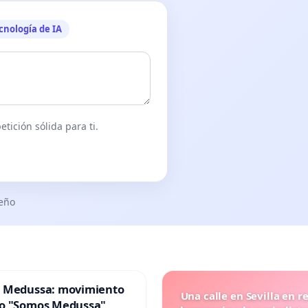
cnología de IA
tición sólida para ti.
seño
 Medussa: movimiento
Una calle en Sevilla en r
o "Somos Medussa"