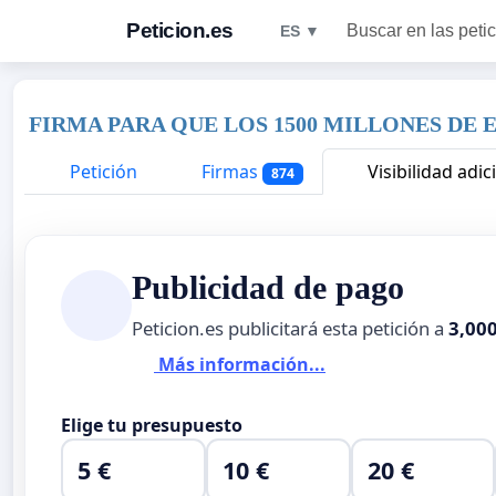
Peticion.es
Buscar en las peti
ES ▼
FIRMA PARA QUE LOS 1500 MILLONES DE 
Petición
Firmas
Visibilidad adic
874
Publicidad de pago
Peticion.es publicitará esta petición a
3,00
Más información...
Elige tu presupuesto
5 €
10 €
20 €