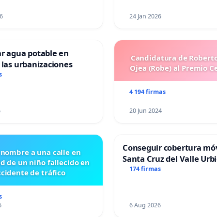
6
24 Jan 2026
ar agua potable en
Candidatura de Roberto
 las urbanizaciones
Ojea (Robe) al Premio C
s
4 194 firmas
6
20 Jun 2024
Conseguir cobertura móv
 nombre a una calle en
Santa Cruz del Valle Urb
id de un niño fallecido en
174 firmas
cidente de tráfico
s
6
6 Aug 2026