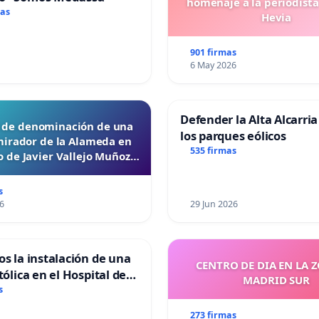
homenaje a la periodista
mas
Hevia
901 firmas
6 May 2026
Defender la Alta Alcarria
d de denominación de una
los parques eólicos
mirador de la Alameda en
535 firmas
 de Javier Vallejo Muñoz
“Mazinger”
s
6
29 Jun 2026
os la instalación de una
CENTRO DE DIA EN LA 
tólica en el Hospital de
MADRID SUR
s
273 firmas