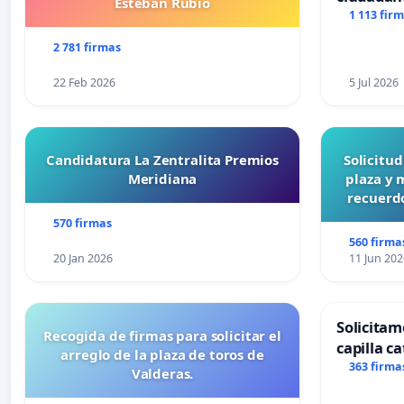
Esteban Rubio
1 113 fir
2 781 firmas
22 Feb 2026
5 Jul 2026
Candidatura La Zentralita Premios
Solicitu
Meridiana
plaza y 
recuerdo
570 firmas
560 firma
20 Jan 2026
11 Jun 202
Solicitam
Recogida de firmas para solicitar el
capilla ca
arreglo de la plaza de toros de
Alcañiz
363 firma
Valderas.