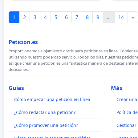
1
2
3
4
5
6
7
8
9
...
14
»
Peticion.es
Proporcionamos alojamiento gratis para peticiones en línea. Comienza 
utilizando nuestro poderoso servicio. Todos los días, nuestras petici
así que crear una petición es una fantástica manera de destacar ante e
decisiones.
Guías
Más
Cómo empezar una petición en línea
Crear una 
¿Cómo redactar una petición?
Política d
¿Cómo promover una petición?
Gestionar 