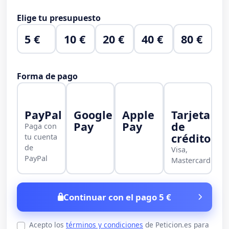
Elige tu presupuesto
5 €
10 €
20 €
40 €
80 €
Forma de pago
PayPal
Google
Apple
Tarjeta
Pay
Pay
de
Paga con
crédito
tu cuenta
de
Visa,
PayPal
Mastercard
Continuar con el pago 5 €
Acepto los
términos y condiciones
de Peticion.es para