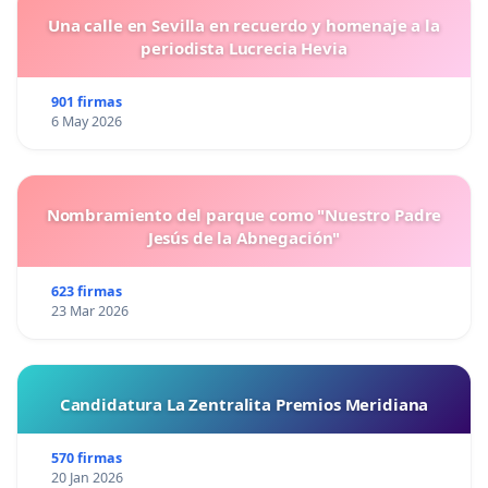
Una calle en Sevilla en recuerdo y homenaje a la
periodista Lucrecia Hevia
901 firmas
6 May 2026
Nombramiento del parque como "Nuestro Padre
Jesús de la Abnegación"
623 firmas
23 Mar 2026
Candidatura La Zentralita Premios Meridiana
570 firmas
20 Jan 2026