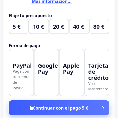
Más información...
Elige tu presupuesto
5 €
10 €
20 €
40 €
80 €
Forma de pago
PayPal
Google
Apple
Tarjeta
Pay
Pay
de
Paga con
crédito
tu cuenta
de
Visa,
PayPal
Mastercard
Continuar con el pago 5 €