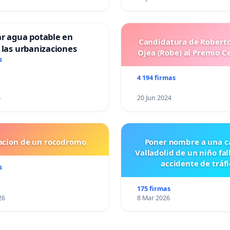
ar agua potable en
Candidatura de Roberto
 las urbanizaciones
Ojea (Robe) al Premio C
s
4 194 firmas
6
20 Jun 2024
lacion de un rocodromo
Poner nombre a una ca
Valladolid de un niño fal
accidente de tráfi
s
175 firmas
26
8 Mar 2026