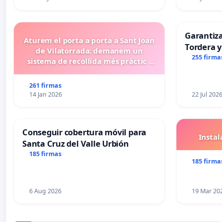
Garantiz
Aturem el porta a porta a Sant Joan
Tordera y
de Vilatorrada: demanem un
255 firma
sistema de recollida més pràctic i
eficient
261 firmas
14 Jan 2026
22 Jul 202
Conseguir cobertura móvil para
Insta
Santa Cruz del Valle Urbión
185 firmas
185 firma
6 Aug 2026
19 Mar 20