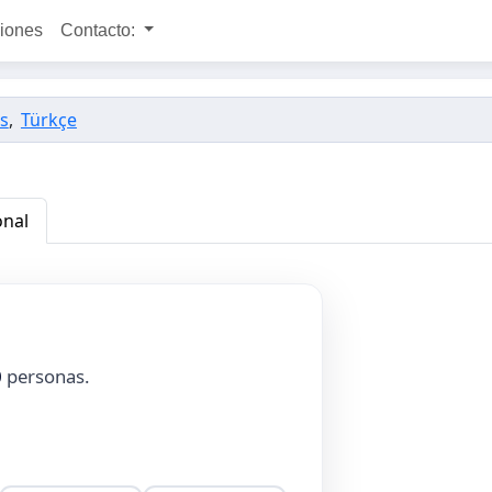
ciones
Contacto:
s
,
Türkçe
onal
0
personas.