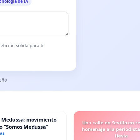
cnología de IA
tición sólida para ti.
seño
 Medussa: movimiento
Una calle en Sevilla en r
o "Somos Medussa"
homenaje a la periodista
mas
Hevia