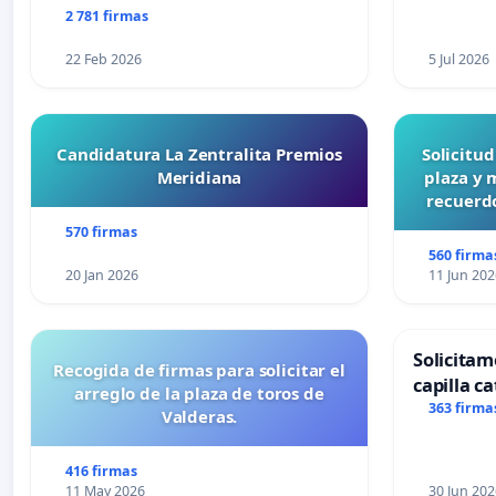
2 781 firmas
22 Feb 2026
5 Jul 2026
Candidatura La Zentralita Premios
Solicitu
Meridiana
plaza y 
recuerdo
570 firmas
560 firma
20 Jan 2026
11 Jun 202
Solicitam
Recogida de firmas para solicitar el
capilla ca
arreglo de la plaza de toros de
Alcañiz
363 firma
Valderas.
416 firmas
11 May 2026
30 Jun 202