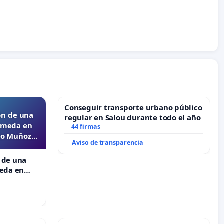
Conseguir transporte urbano público
ón de una
regular en Salou durante todo el año
lameda en
44 firmas
ejo Muñoz
Aviso de transparencia
 de una
meda en
 Muñoz