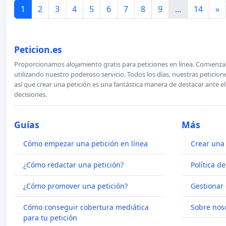
1
2
3
4
5
6
7
8
9
...
14
»
Peticion.es
Proporcionamos alojamiento gratis para peticiones en línea. Comienza 
utilizando nuestro poderoso servicio. Todos los días, nuestras petici
así que crear una petición es una fantástica manera de destacar ante e
decisiones.
Guías
Más
Cómo empezar una petición en línea
Crear una 
¿Cómo redactar una petición?
Política d
¿Cómo promover una petición?
Gestionar 
Cómo conseguir cobertura mediática
Sobre nos
para tu petición