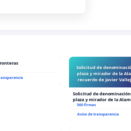
fronteras
Solicitud de denominaci
plaza y mirador de la A
transparencia
recuerdo de Javier Vall
“Mazinger”
Solicitud de denominación
plaza y mirador de la Ala
recuerdo de Javier Vallejo
560 firmas
“Mazinger”
Aviso de transparencia