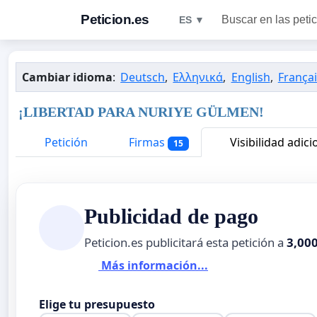
Peticion.es
Buscar en las peti
ES ▼
Cambiar idioma
:
Deutsch
,
Ελληνικά
,
English
,
Françai
¡LIBERTAD PARA NURIYE GÜLMEN!
Petición
Firmas
Visibilidad adici
15
Publicidad de pago
Peticion.es publicitará esta petición a
3,00
Más información...
Elige tu presupuesto