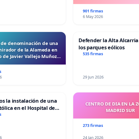
901 firmas
6 May 2026
Defender la Alta Alcarria
d de denominación de una
los parques eólicos
mirador de la Alameda en
535 firmas
 de Javier Vallejo Muñoz
“Mazinger”
s
6
29 Jun 2026
os la instalación de una
CENTRO DE DIA EN LA 
tólica en el Hospital de
MADRID SUR
s
273 firmas
6
24 Jan 2026