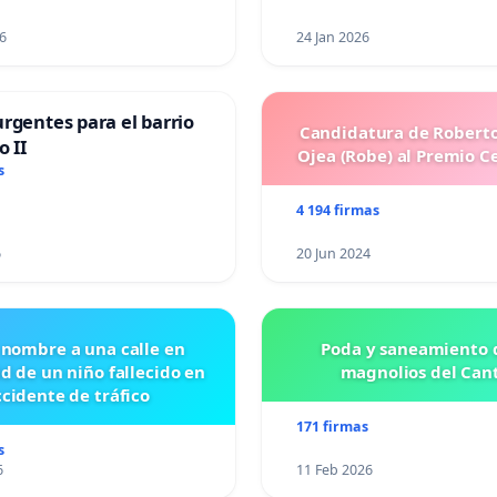
6
24 Jan 2026
rgentes para el barrio
Candidatura de Roberto
o II
Ojea (Robe) al Premio C
s
4 194 firmas
6
20 Jun 2024
 nombre a una calle en
Poda y saneamiento d
id de un niño fallecido en
magnolios del Can
cidente de tráfico
171 firmas
s
6
11 Feb 2026