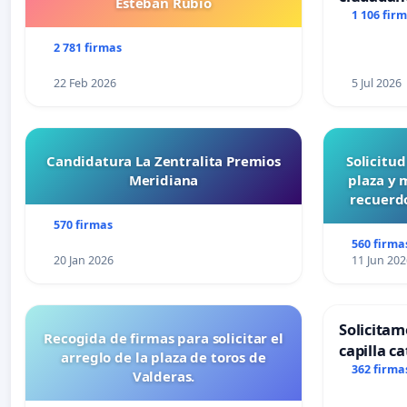
Esteban Rubio
1 106 fir
2 781 firmas
22 Feb 2026
5 Jul 2026
Candidatura La Zentralita Premios
Solicitu
Meridiana
plaza y 
recuerdo
570 firmas
560 firma
20 Jan 2026
11 Jun 202
Solicitam
Recogida de firmas para solicitar el
capilla ca
arreglo de la plaza de toros de
Alcañiz
362 firma
Valderas.