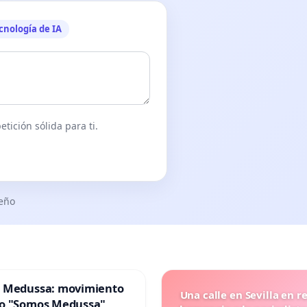
cnología de IA
tición sólida para ti.
seño
 Medussa: movimiento
Una calle en Sevilla en r
o "Somos Medussa"