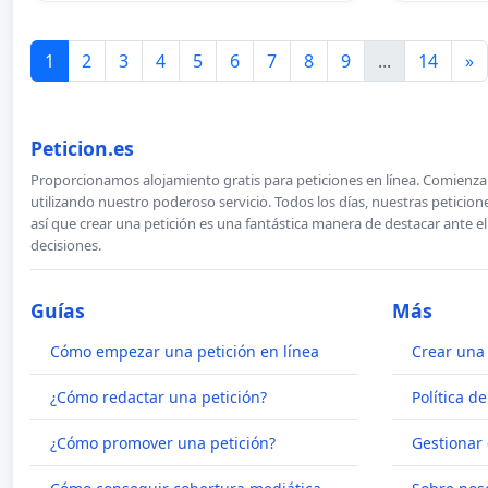
1
2
3
4
5
6
7
8
9
...
14
»
Peticion.es
Proporcionamos alojamiento gratis para peticiones en línea. Comienza 
utilizando nuestro poderoso servicio. Todos los días, nuestras petici
así que crear una petición es una fantástica manera de destacar ante e
decisiones.
Guías
Más
Cómo empezar una petición en línea
Crear una 
¿Cómo redactar una petición?
Política d
¿Cómo promover una petición?
Gestionar 