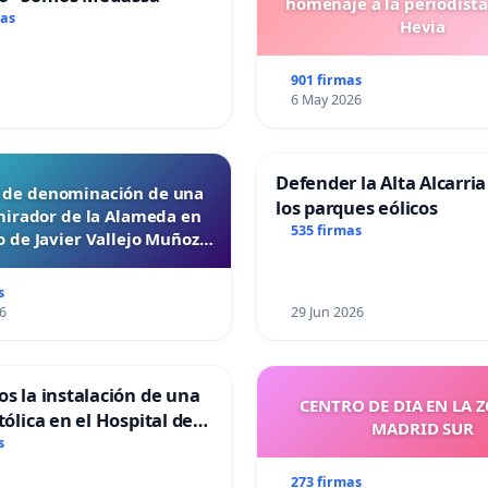
homenaje a la periodista
mas
Hevia
901 firmas
6 May 2026
Defender la Alta Alcarria
d de denominación de una
los parques eólicos
mirador de la Alameda en
535 firmas
 de Javier Vallejo Muñoz
“Mazinger”
s
6
29 Jun 2026
os la instalación de una
CENTRO DE DIA EN LA 
tólica en el Hospital de
MADRID SUR
s
273 firmas