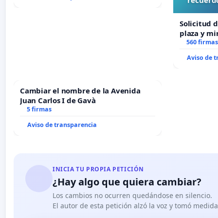
Solicitud 
plaza y mi
recuerdo d
560 firmas
“Mazinger
Aviso de 
Cambiar el nombre de la Avenida
Juan Carlos I de Gavà
5 firmas
Aviso de transparencia
INICIA TU PROPIA PETICIÓN
¿Hay algo que quiera cambiar?
Los cambios no ocurren quedándose en silencio.
El autor de esta petición alzó la voz y tomó medid