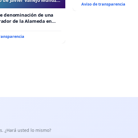
Aviso de transparencia
“Mazinger”
de denominación de una
rador de la Alameda en
e Javier Vallejo Muñoz
”
transparencia
as. ¿Hará usted lo mismo?