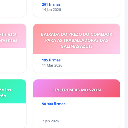
261 firmas
14 Jan 2026
 Iniesta
BAIXADA DO PREZO DO COMEDOR
ervantes
PARA AS TRABALLADORAS DAS
GALIÑAS AZUIS
195 firmas
11 Mar 2026
e los
LEY JEREMIAS MONZON
tón
50 900 firmas
7 Jan 2026