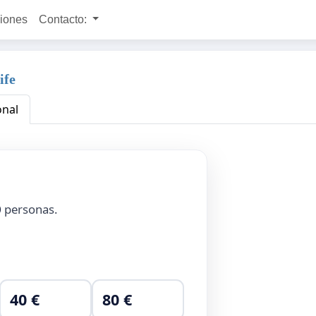
ciones
Contacto:
ife
onal
0
personas.
40 €
80 €