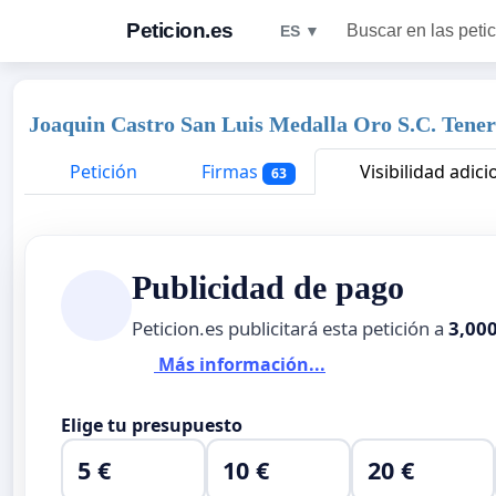
Peticion.es
Buscar en las peti
ES ▼
Joaquin Castro San Luis Medalla Oro S.C. Tener
Petición
Firmas
Visibilidad adici
63
Publicidad de pago
Peticion.es publicitará esta petición a
3,00
Más información...
Elige tu presupuesto
5 €
10 €
20 €