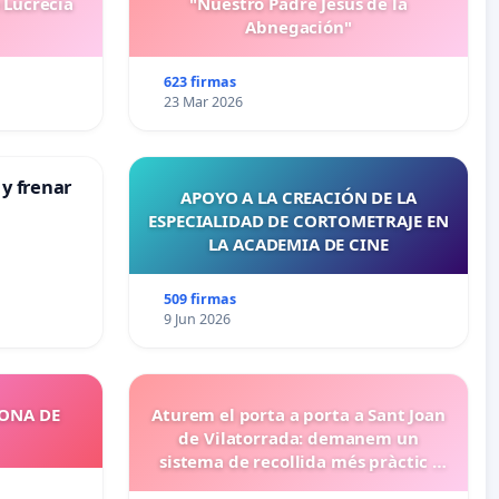
 Lucrecia
"Nuestro Padre Jesús de la
Abnegación"
623 firmas
23 Mar 2026
 y frenar
APOYO A LA CREACIÓN DE LA
ESPECIALIDAD DE CORTOMETRAJE EN
LA ACADEMIA DE CINE
509 firmas
9 Jun 2026
ZONA DE
Aturem el porta a porta a Sant Joan
de Vilatorrada: demanem un
sistema de recollida més pràctic i
eficient