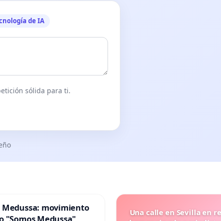
cnología de IA
tición sólida para ti.
seño
 Medussa: movimiento
Una calle en Sevilla en r
o "Somos Medussa"