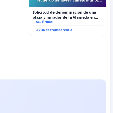
“Mazinger”
Solicitud de denominación de una
plaza y mirador de la Alameda en
recuerdo de Javier Vallejo Muñoz
560 firmas
“Mazinger”
Aviso de transparencia