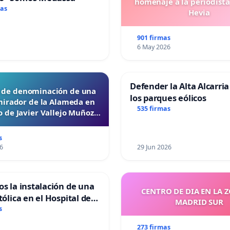
homenaje a la periodista
mas
Hevia
901 firmas
6 May 2026
Defender la Alta Alcarria
d de denominación de una
los parques eólicos
mirador de la Alameda en
535 firmas
 de Javier Vallejo Muñoz
“Mazinger”
s
6
29 Jun 2026
os la instalación de una
CENTRO DE DIA EN LA 
tólica en el Hospital de
MADRID SUR
s
273 firmas