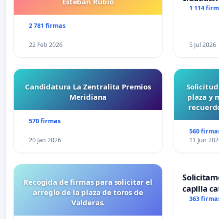
Esteban Rubio
1 114 fir
2 781 firmas
22 Feb 2026
5 Jul 2026
Candidatura La Zentralita Premios
Solicitu
Meridiana
plaza y 
recuerdo
570 firmas
560 firma
20 Jan 2026
11 Jun 202
Solicitam
Recogida de firmas para solicitar el
capilla ca
arreglo de la plaza de toros de
Alcañiz
363 firma
Valderas.