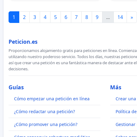
1
2
3
4
5
6
7
8
9
...
14
»
Peticion.es
Proporcionamos alojamiento gratis para peticiones en línea. Comienza 
utilizando nuestro poderoso servicio. Todos los días, nuestras petici
así que crear una petición es una fantástica manera de destacar ante e
decisiones.
Guías
Más
Cómo empezar una petición en línea
Crear una 
¿Cómo redactar una petición?
Política d
¿Cómo promover una petición?
Gestionar 