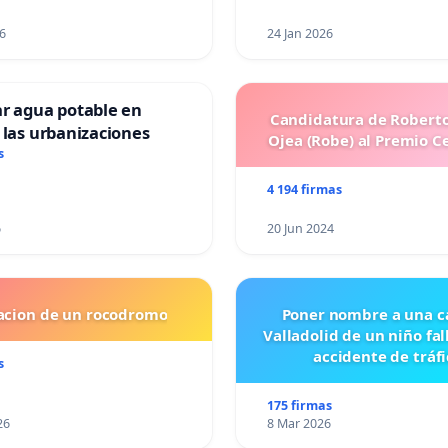
6
24 Jan 2026
ar agua potable en
Candidatura de Roberto
 las urbanizaciones
Ojea (Robe) al Premio C
s
4 194 firmas
6
20 Jun 2024
lacion de un rocodromo
Poner nombre a una ca
Valladolid de un niño fal
accidente de tráfi
s
175 firmas
26
8 Mar 2026