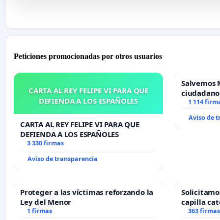
Peticiones promocionadas por otros usuarios
Salvemos 
CARTA AL REY FELIPE VI PARA QUE
ciudadano
DEFIENDA A LOS ESPAÑOLES
1 114 firm
Aviso de 
CARTA AL REY FELIPE VI PARA QUE
DEFIENDA A LOS ESPAÑOLES
3 330 firmas
Aviso de transparencia
Proteger a las víctimas reforzando la
Solicitamo
Ley del Menor
capilla cat
1 firmas
Alcañiz
363 firmas