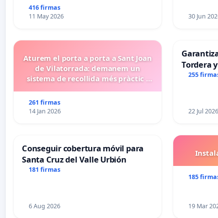
416 firmas
11 May 2026
30 Jun 202
Garantiz
Aturem el porta a porta a Sant Joan
Tordera y
de Vilatorrada: demanem un
255 firma
sistema de recollida més pràctic i
eficient
261 firmas
14 Jan 2026
22 Jul 202
Conseguir cobertura móvil para
Insta
Santa Cruz del Valle Urbión
181 firmas
185 firma
6 Aug 2026
19 Mar 20