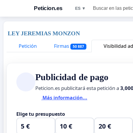
Peticion.es
Buscar en las peti
ES ▼
LEY JEREMIAS MONZON
Petición
Firmas
Visibilidad ad
50 887
Publicidad de pago
Peticion.es publicitará esta petición a
3,00
Más información...
Elige tu presupuesto
5 €
10 €
20 €