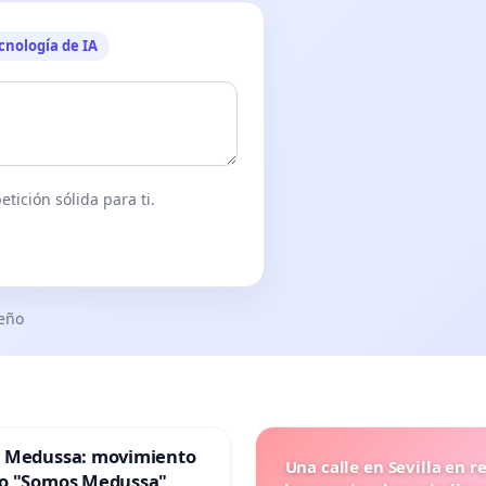
cnología de IA
tición sólida para ti.
seño
 Medussa: movimiento
Una calle en Sevilla en r
o "Somos Medussa"