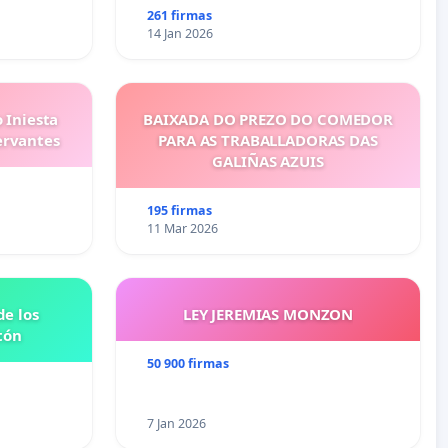
261 firmas
14 Jan 2026
 Iniesta
BAIXADA DO PREZO DO COMEDOR
ervantes
PARA AS TRABALLADORAS DAS
GALIÑAS AZUIS
195 firmas
11 Mar 2026
e los
LEY JEREMIAS MONZON
tón
50 900 firmas
7 Jan 2026