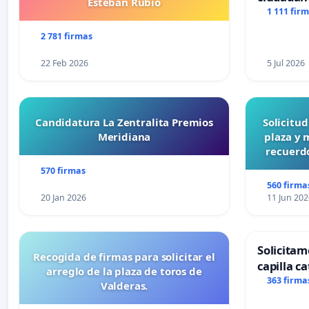
Esteban Rubio
1 111 fir
2 781 firmas
22 Feb 2026
5 Jul 2026
Candidatura La Zentralita Premios
Solicitu
Meridiana
plaza y 
recuerdo
570 firmas
560 firma
20 Jan 2026
11 Jun 202
Solicitam
Recogida de firmas para solicitar el
capilla ca
arreglo de la plaza de toros de
Alcañiz
363 firma
Valderas.