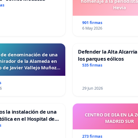
homenaje a la periodista
mas
Hevia
901 firmas
6 May 2026
Defender la Alta Alcarria
d de denominación de una
los parques eólicos
mirador de la Alameda en
535 firmas
 de Javier Vallejo Muñoz
“Mazinger”
s
6
29 Jun 2026
os la instalación de una
CENTRO DE DIA EN LA 
tólica en el Hospital de
MADRID SUR
s
273 firmas