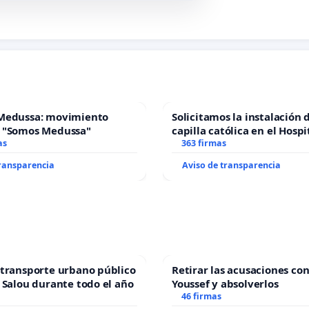
Medussa: movimiento
Solicitamos la instalación 
 "Somos Medussa"
capilla católica en el Hospi
as
Alcañiz
363 firmas
transparencia
Aviso de transparencia
transporte urbano público
Retirar las acusaciones con
 Salou durante todo el año
Youssef y absolverlos
46 firmas