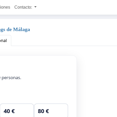
ciones
Contacto:
ings de Málaga
onal
0
personas.
40 €
80 €