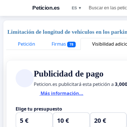
Peticion.es
Buscar en las peti
ES ▼
Limitación de longitud de vehículos en los park
Petición
Firmas
Visibilidad adici
78
Publicidad de pago
Peticion.es publicitará esta petición a
3,00
Más información...
Elige tu presupuesto
5 €
10 €
20 €