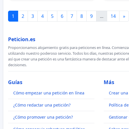
1
2
3
4
5
6
7
8
9
...
14
»
Peticion.es
Proporcionamos alojamiento gratis para peticiones en línea. Comienza 
utilizando nuestro poderoso servicio. Todos los días, nuestras petici
así que crear una petición es una fantástica manera de destacar ante e
decisiones.
Guías
Más
Cómo empezar una petición en línea
Crear una 
¿Cómo redactar una petición?
Política d
¿Cómo promover una petición?
Gestionar 