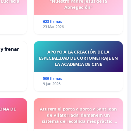
 Lucrecia
"Nuestro Padre Jesús de la
Abnegación"
623 firmas
23 Mar 2026
 y frenar
APOYO A LA CREACIÓN DE LA
ESPECIALIDAD DE CORTOMETRAJE EN
LA ACADEMIA DE CINE
509 firmas
9 Jun 2026
ZONA DE
Aturem el porta a porta a Sant Joan
de Vilatorrada: demanem un
sistema de recollida més pràctic i
eficient