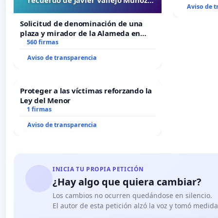
Aviso de 
“Mazinger”
Solicitud de denominación de una
plaza y mirador de la Alameda en
recuerdo de Javier Vallejo Muñoz
560 firmas
“Mazinger”
Aviso de transparencia
Proteger a las víctimas reforzando la
Ley del Menor
1 firmas
Aviso de transparencia
INICIA TU PROPIA PETICIÓN
¿Hay algo que quiera cambiar?
Los cambios no ocurren quedándose en silencio.
El autor de esta petición alzó la voz y tomó medid