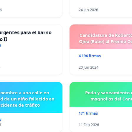
6
24 Jan 2026
rgentes para el barrio
Candidatura de Roberto
o II
Ojea (Robe) al Premio C
s
4 194 firmas
6
20 Jun 2024
 nombre a una calle en
Poda y saneamiento d
id de un niño fallecido en
magnolios del Can
cidente de tráfico
171 firmas
s
6
11 Feb 2026