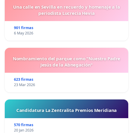
Una calle en Sevilla en recuerdo y homenaje a la
periodista Lucrecia Hevia
901 firmas
6 May 2026
Nombramiento del parque como "Nuestro Padre
Jesús de la Abnegación"
623 firmas
23 Mar 2026
Candidatura La Zentralita Premios Meridiana
570 firmas
20 Jan 2026