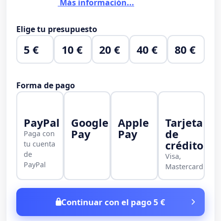
Más información...
Elige tu presupuesto
5 €
10 €
20 €
40 €
80 €
Forma de pago
PayPal
Google
Apple
Tarjeta
Pay
Pay
de
Paga con
crédito
tu cuenta
de
Visa,
PayPal
Mastercard
Continuar con el pago 5 €